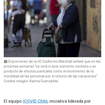
El prorrector de la UC Guillermo Marshall señaló que en las
photo_camera
próximas semanas "se verá si este aumento continúa o es
producto de efectos puntuales como el incremento de la
movilidad de las personas por el retorno de las vacaciones".
Crédito imagen: Karina Fuenzalida
El equipo
ICOVID Chile
, iniciativa liderada por