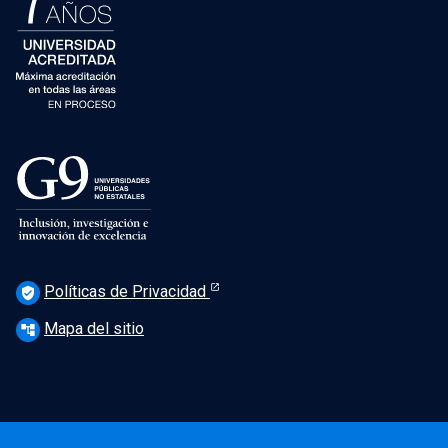
Políticas de Privacidad
verified_user
Mapa del sitio
account_tree