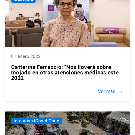
01 enero 2022
Catterina Ferreccio: "Nos lloverá sobre
mojado en otras atenciones médicas este
2022"
Ver más
keyboard_arrow_right
Iniciativa ICovid Chile