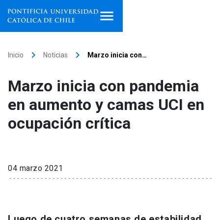
Inicio
keyboard_arrow_right
keyboard_arrow_right
Inicio
Noticias
Marzo inicia con…
Programas de estudio
Marzo inicia con pandemia
Facultades, escuelas e
en aumento y camas UCI en
institutos
ocupación crítica
Investigación
Internacionalización
launch
04 marzo 2021
Extensión
Vinculación
Luego de cuatro semanas de estabilidad,