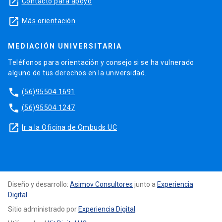
launch
Contacto para apoyo
launch
Más orientación
MEDIACIÓN UNIVERSITARIA
Teléfonos para orientación y consejo si se ha vulnerado
alguno de tus derechos en la universidad.
phone
(56)95504 1691
phone
(56)95504 1247
launch
Ir a la Oficina de Ombuds UC
Diseño y desarrollo:
Asimov Consultores
junto a
Experiencia
Digital
.
Sitio administrado por
Experiencia Digital
.