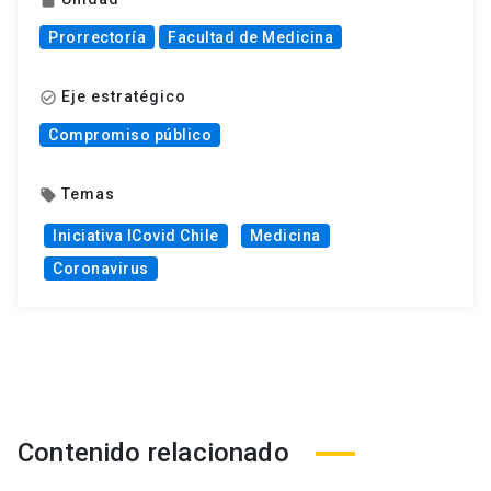
Prorrectoría
Facultad de Medicina
Eje estratégico
check_circle_outline
Compromiso público
Temas
local_offer
Iniciativa ICovid Chile
Medicina
Coronavirus
Contenido relacionado