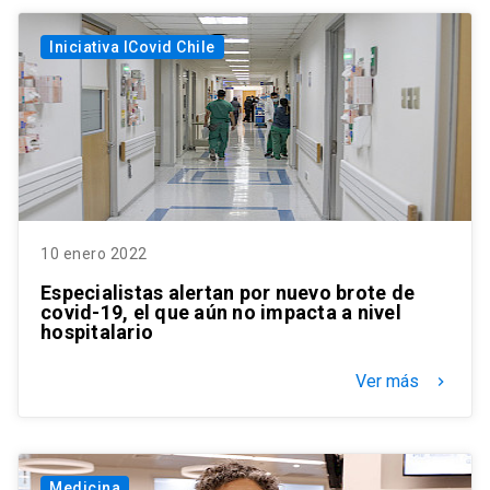
Iniciativa ICovid Chile
10 enero 2022
Especialistas alertan por nuevo brote de
covid-19, el que aún no impacta a nivel
hospitalario
Ver más
keyboard_arrow_right
Medicina