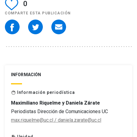
0
COMPARTE ESTA PUBLICACIÓN
INFORMACIÓN
Información periodística
face
Maximiliano Riquelme y Daniela Zárate
Periodistas Dirección de Comunicaciones UC
max.riquelme@uc.cl / daniela.zarate@uc.cl
Unidad
insert_drive_file