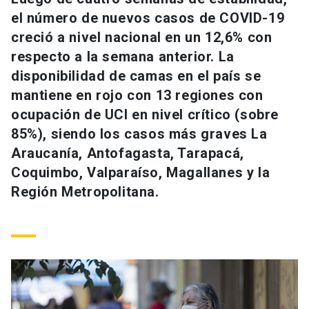
Universidad
el número de nuevos casos de COVID-19
creció a nivel nacional en un 12,6% con
keyboard_arrow_down
Información para
respecto a la semana anterior. La
disponibilidad de camas en el país se
Futuros estudiantes
Go to english site
launch
mantiene en rojo con 13 regiones con
Estudiantes
ocupación de UCI en nivel crítico (sobre
ACCESOS DIRECTOS
85%), siendo los casos más graves La
Admisión
launch
Académicos
Araucanía, Antofagasta, Tarapacá,
Coquimbo, Valparaíso, Magallanes y la
Mi Cuenta UC
launch
Personal
Región Metropolitana.
Correo UC
launch
launch
Alumni
Mi Portal UC
launch
Padres y familia
Medios
Biblioteca
launch
launch
Vecinos
Donaciones
launch