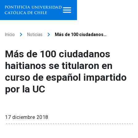
Inicio
keyboard_arrow_right
keyboard_arrow_right
Inicio
Noticias
Más de 100 ciudadanos…
Programas de estudio
Más de 100 ciudadanos
Facultades, escuelas e
haitianos se titularon en
institutos
curso de español impartido
Investigación
por la UC
Internacionalización
launch
Extensión
17 diciembre 2018
Vinculación