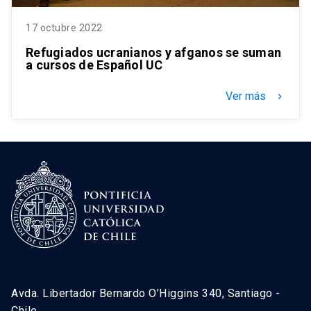
17 octubre 2022
Refugiados ucranianos y afganos se suman
a cursos de Español UC
Ver más
keyboard_arrow_right
Avda. Libertador Bernardo O’Higgins 340, Santiago -
Chile