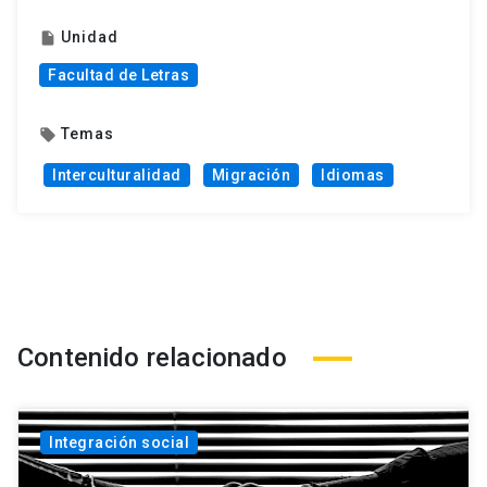
Unidad
insert_drive_file
Facultad de Letras
Temas
local_offer
Interculturalidad
Migración
Idiomas
Contenido relacionado
Integración social