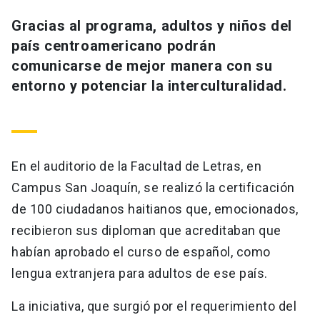
Universidad
Gracias al programa, adultos y niños del
país centroamericano podrán
keyboard_arrow_down
Información para
comunicarse de mejor manera con su
Futuros estudiantes
Go to english site
launch
entorno y potenciar la interculturalidad.
Estudiantes
ACCESOS DIRECTOS
Admisión
launch
Académicos
En el auditorio de la Facultad de Letras, en
Mi Cuenta UC
launch
Personal
Campus San Joaquín, se realizó la certificación
de 100 ciudadanos haitianos que, emocionados,
Correo UC
launch
launch
Alumni
recibieron sus diploman que acreditaban que
Mi Portal UC
launch
habían aprobado el curso de español, como
Padres y familia
lengua extranjera para adultos de ese país.
Medios
Biblioteca
launch
launch
Vecinos
La iniciativa, que surgió por el requerimiento del
Donaciones
launch