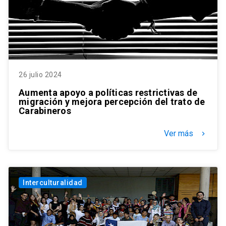
26 julio 2024
Aumenta apoyo a políticas restrictivas de
migración y mejora percepción del trato de
Carabineros
Ver más
keyboard_arrow_right
Interculturalidad