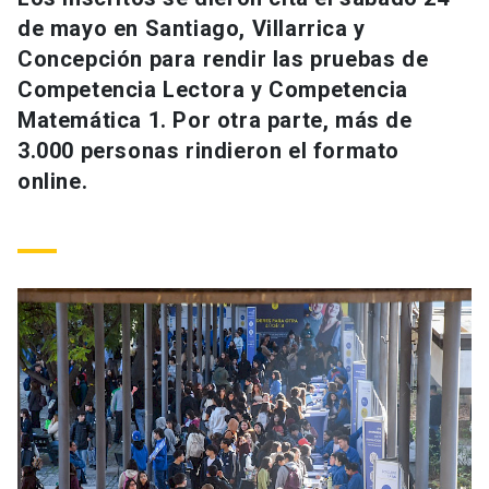
Universidad
de mayo en Santiago, Villarrica y
Concepción para rendir las pruebas de
keyboard_arrow_down
Información para
Competencia Lectora y Competencia
Matemática 1. Por otra parte, más de
Futuros estudiantes
Go to english site
launch
3.000 personas rindieron el formato
Estudiantes
online.
ACCESOS DIRECTOS
Admisión
launch
Académicos
Mi Cuenta UC
launch
Personal
Correo UC
launch
launch
Alumni
Mi Portal UC
launch
Padres y familia
Medios
Biblioteca
launch
launch
Vecinos
Donaciones
launch