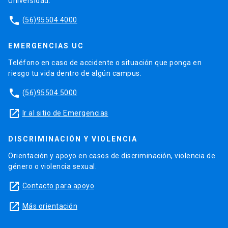
Universidad.
phone
(56)95504 4000
EMERGENCIAS UC
Teléfono en caso de accidente o situación que ponga en
riesgo tu vida dentro de algún campus.
phone
(56)95504 5000
launch
Ir al sitio de Emergencias
DISCRIMINACIÓN Y VIOLENCIA
Orientación y apoyo en casos de discriminación, violencia de
género o violencia sexual.
launch
Contacto para apoyo
launch
Más orientación