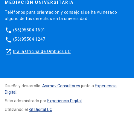
MEDIACIÓN UNIVERSITARIA
Teléfonos para orientación y consejo si se ha vulnerado
alguno de tus derechos en la universidad.
phone
(56)95504 1691
phone
(56)95504 1247
launch
Ir a la Oficina de Ombuds UC
Diseño y desarrollo:
Asimov Consultores
junto a
Experiencia
Digital
.
Sitio administrado por
Experiencia Digital
.
Utilizando el
Kit Digital UC