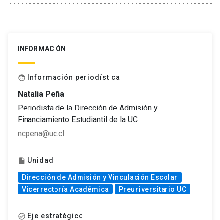
INFORMACIÓN
Información periodística
face
Natalia Peña
Periodista de la Dirección de Admisión y
Financiamiento Estudiantil de la UC.
ncpena@uc.cl
Unidad
insert_drive_file
Dirección de Admisión y Vinculación Escolar
Vicerrectoría Académica
Preuniversitario UC
Eje estratégico
check_circle_outline