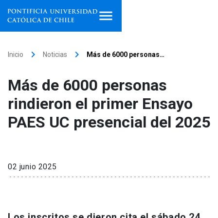
Inicio
keyboard_arrow_right
keyboard_arrow_right
Inicio
Noticias
Más de 6000 personas…
Programas de estudio
Más de 6000 personas
Facultades, escuelas e
rindieron el primer Ensayo
institutos
PAES UC presencial del 2025
Investigación
Internacionalización
launch
02 junio 2025
Extensión
Vinculación
Los inscritos se dieron cita el sábado 24