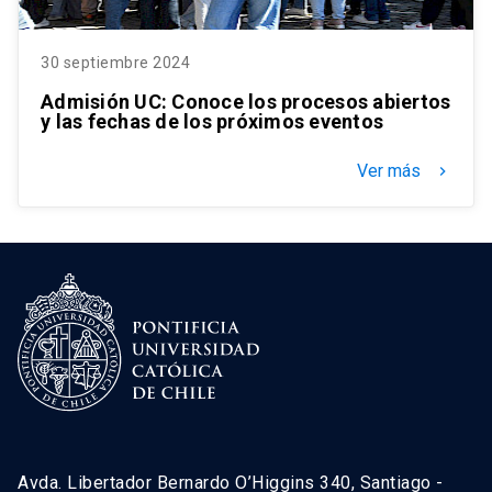
30 septiembre 2024
Admisión UC: Conoce los procesos abiertos
y las fechas de los próximos eventos
Ver más
keyboard_arrow_right
Avda. Libertador Bernardo O’Higgins 340, Santiago -