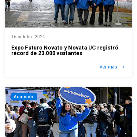
16 octubre 2024
Expo Futuro Novato y Novata UC registró
récord de 23.000 visitantes
Ver más
keyboard_arrow_right
Admisión