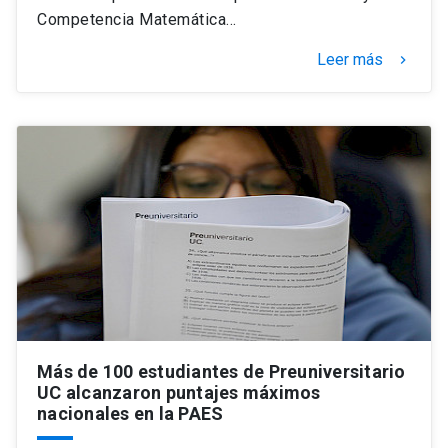
Competencia Matemática…
Leer más
keyboard_arrow_right
Más de 100 estudiantes de Preuniversitario
UC alcanzaron puntajes máximos
nacionales en la PAES