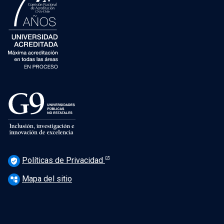
Políticas de Privacidad
verified_user
Mapa del sitio
account_tree