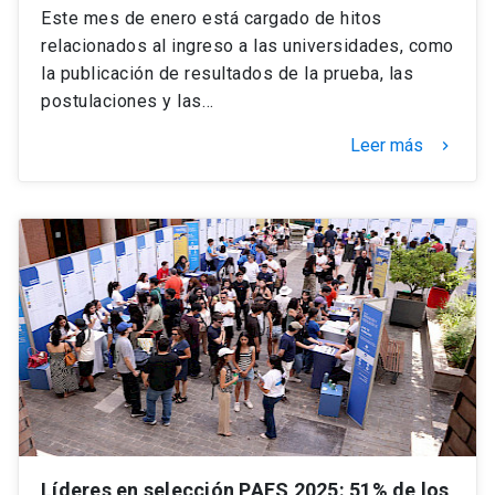
Este mes de enero está cargado de hitos
relacionados al ingreso a las universidades, como
la publicación de resultados de la prueba, las
postulaciones y las…
Leer más
keyboard_arrow_right
Líderes en selección PAES 2025: 51% de los