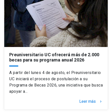
Universidad
keyboard_arrow_down
Información para
Futuros estudiantes
Go to english site
launch
Estudiantes
ACCESOS DIRECTOS
Admisión
launch
Académicos
Preuniversitario UC ofrecerá más de 2.000
becas para su programa anual 2026
Mi Cuenta UC
launch
Personal
A partir del lunes 4 de agosto, el Preuniversitario
Correo UC
launch
launch
Alumni
UC iniciará el proceso de postulación a su
Mi Portal UC
launch
Programa de Becas 2026, una iniciativa que busca
Padres y familia
apoyar a…
Medios
Biblioteca
launch
Leer más
launch
keyboard_arrow_right
Vecinos
Donaciones
launch