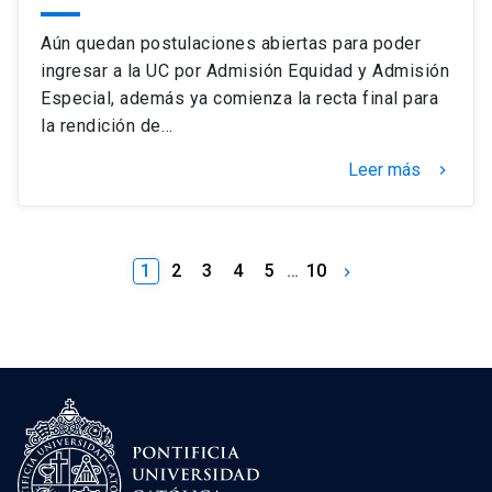
Aún quedan postulaciones abiertas para poder
ingresar a la UC por Admisión Equidad y Admisión
Especial, además ya comienza la recta final para
la rendición de…
Leer más
keyboard_arrow_right
1
2
3
4
5
…
10
keyboard_arrow_right