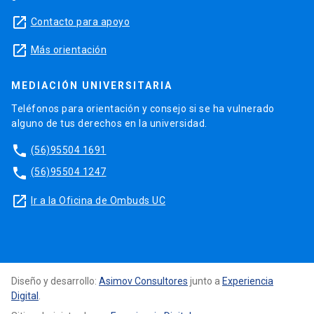
launch
Contacto para apoyo
launch
Más orientación
MEDIACIÓN UNIVERSITARIA
Teléfonos para orientación y consejo si se ha vulnerado
alguno de tus derechos en la universidad.
phone
(56)95504 1691
phone
(56)95504 1247
launch
Ir a la Oficina de Ombuds UC
Diseño y desarrollo:
Asimov Consultores
junto a
Experiencia
Digital
.