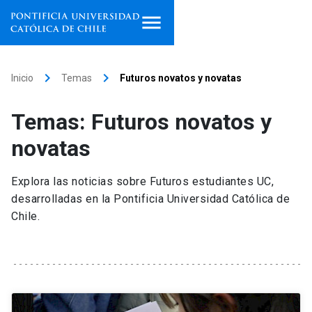
Inicio
keyboard_arrow_right
keyboard_arrow_right
Inicio
Temas
Futuros novatos y novatas
Programas de estudio
Temas: Futuros novatos y
Facultades, escuelas e
novatas
institutos
Explora las noticias sobre Futuros estudiantes UC,
Investigación
desarrolladas en la Pontificia Universidad Católica de
Chile.
Internacionalización
launch
Extensión
Vinculación