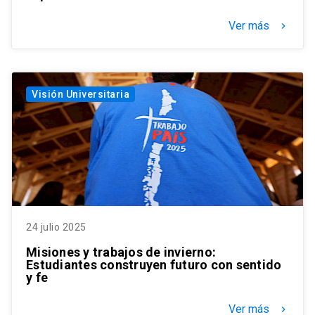
Ver más
keyboard_arrow_right
Visión Universitaria
24 julio 2025
Misiones y trabajos de invierno:
Estudiantes construyen futuro con sentido
y fe
Ver más
keyboard_arrow_right