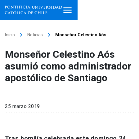
Inicio
keyboard_arrow_right
keyboard_arrow_right
Inicio
Noticias
Monseñor Celestino Aós…
Programas de estudio
Monseñor Celestino Aós
Facultades, escuelas e
asumió como administrador
institutos
apostólico de Santiago
Investigación
Internacionalización
launch
25 marzo 2019
Extensión
Vinculación
Tras homilía celebrada este domingo 24,