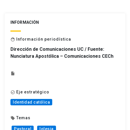
INFORMACIÓN
Información periodística
face
Dirección de Comunicaciones UC / Fuente:
Nunciatura Apostólica – Comunicaciones CECh
insert_drive_file
Eje estratégico
check_circle_outline
Identidad católica
Temas
local_offer
Pastoral
Iglesia