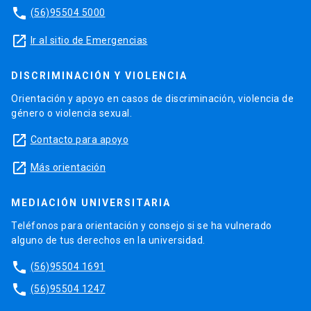
phone
(56)95504 5000
launch
Ir al sitio de Emergencias
DISCRIMINACIÓN Y VIOLENCIA
Orientación y apoyo en casos de discriminación, violencia de
género o violencia sexual.
launch
Contacto para apoyo
launch
Más orientación
MEDIACIÓN UNIVERSITARIA
Teléfonos para orientación y consejo si se ha vulnerado
alguno de tus derechos en la universidad.
phone
(56)95504 1691
phone
(56)95504 1247