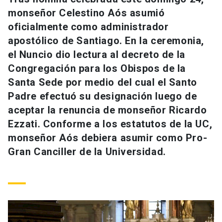
Universidad
monseñor Celestino Aós asumió
oficialmente como administrador
keyboard_arrow_down
Información para
apostólico de Santiago. En la ceremonia,
el Nuncio dio lectura al decreto de la
Futuros estudiantes
Go to english site
launch
Congregación para los Obispos de la
Estudiantes
Santa Sede por medio del cual el Santo
ACCESOS DIRECTOS
Padre efectuó su designación luego de
Admisión
launch
Académicos
aceptar la renuncia de monseñor Ricardo
Ezzati. Conforme a los estatutos de la UC,
Mi Cuenta UC
launch
Personal
monseñor Aós debiera asumir como Pro-
Correo UC
launch
Gran Canciller de la Universidad.
launch
Alumni
Mi Portal UC
launch
Padres y familia
Medios
Biblioteca
launch
launch
Vecinos
Donaciones
launch