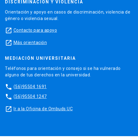
DISCRIMINACIÓN Y VIOLENCIA
Orientación y apoyo en casos de discriminación, violencia de
género o violencia sexual.
launch
Contacto para apoyo
launch
Más orientación
MEDIACIÓN UNIVERSITARIA
Teléfonos para orientación y consejo si se ha vulnerado
alguno de tus derechos en la universidad.
phone
(56)95504 1691
phone
(56)95504 1247
launch
Ir a la Oficina de Ombuds UC