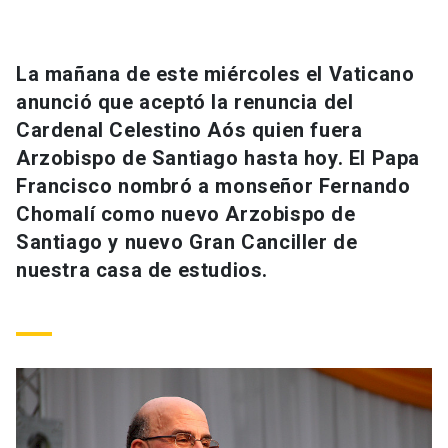
Universidad
keyboard_arrow_down
Información para
La mañana de este miércoles el Vaticano
anunció que aceptó la renuncia del
Futuros estudiantes
Go to english site
launch
Cardenal Celestino Aós quien fuera
Arzobispo de Santiago hasta hoy. El Papa
Estudiantes
ACCESOS DIRECTOS
Francisco nombró a monseñor Fernando
Admisión
launch
Chomalí como nuevo Arzobispo de
Académicos
Santiago y nuevo Gran Canciller de
Mi Cuenta UC
launch
Personal
nuestra casa de estudios.
Correo UC
launch
launch
Alumni
Mi Portal UC
launch
Padres y familia
Medios
Biblioteca
launch
launch
Vecinos
Donaciones
launch