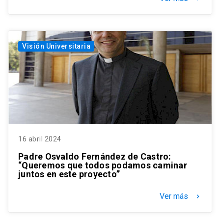
Visión Universitaria
16 abril 2024
Padre Osvaldo Fernández de Castro:
“Queremos que todos podamos caminar
juntos en este proyecto”
Ver más
keyboard_arrow_right