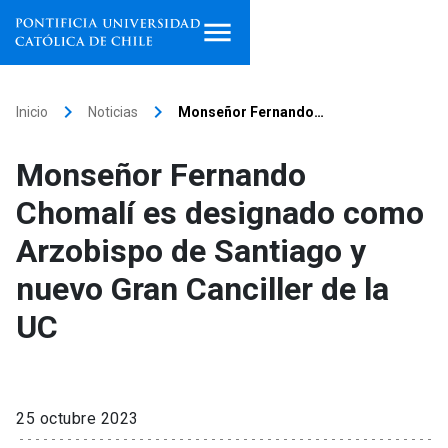
Inicio
keyboard_arrow_right
keyboard_arrow_right
Inicio
Noticias
Monseñor Fernando…
Programas de estudio
Monseñor Fernando
Facultades, escuelas e
Chomalí es designado como
institutos
Arzobispo de Santiago y
Investigación
nuevo Gran Canciller de la
Internacionalización
launch
UC
Extensión
Vinculación
25 octubre 2023