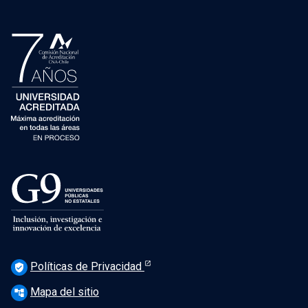
Políticas de Privacidad
verified_user
Mapa del sitio
account_tree