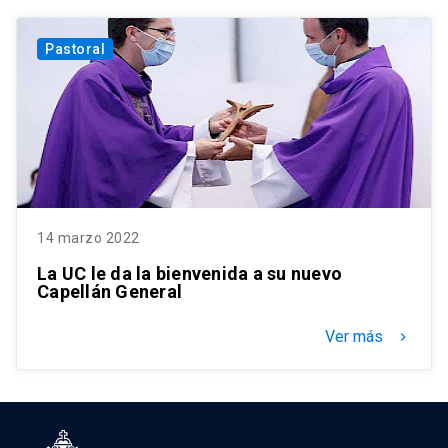
Pastoral
14 marzo 2022
La UC le da la bienvenida a su nuevo
Capellán General
Ver más
keyboard_arrow_right