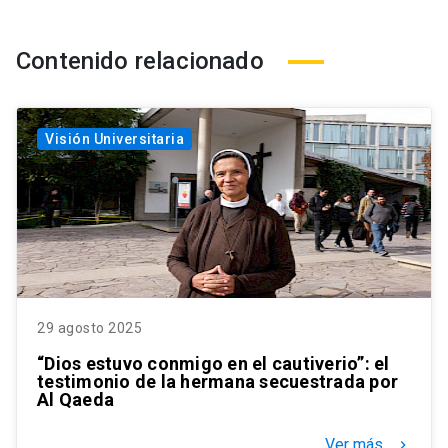
Contenido relacionado
Visión Universitaria
29 agosto 2025
“Dios estuvo conmigo en el cautiverio”: el
testimonio de la hermana secuestrada por
Al Qaeda
Ver más
keyboard_arrow_right