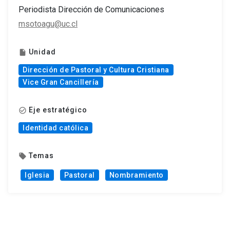
Periodista Dirección de Comunicaciones
msotoagu@uc.cl
Unidad
insert_drive_file
Dirección de Pastoral y Cultura Cristiana
Vice Gran Cancillería
Eje estratégico
check_circle_outline
Identidad católica
Temas
local_offer
Iglesia
Pastoral
Nombramiento