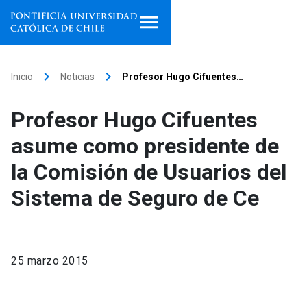
Inicio
keyboard_arrow_right
keyboard_arrow_right
Inicio
Noticias
Profesor Hugo Cifuentes…
Programas de estudio
Profesor Hugo Cifuentes
Facultades, escuelas e
asume como presidente de
institutos
la Comisión de Usuarios del
Investigación
Sistema de Seguro de Ce
Internacionalización
launch
Extensión
25 marzo 2015
Vinculación