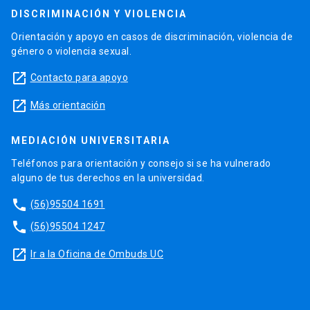
DISCRIMINACIÓN Y VIOLENCIA
Orientación y apoyo en casos de discriminación, violencia de
género o violencia sexual.
launch
Contacto para apoyo
launch
Más orientación
MEDIACIÓN UNIVERSITARIA
Teléfonos para orientación y consejo si se ha vulnerado
alguno de tus derechos en la universidad.
phone
(56)95504 1691
phone
(56)95504 1247
launch
Ir a la Oficina de Ombuds UC