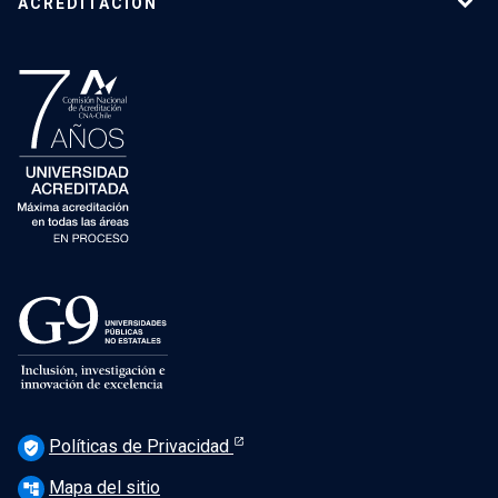
ACREDITACIÓN
Políticas de Privacidad
verified_user
Mapa del sitio
account_tree