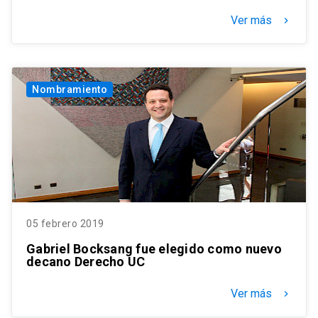
Ver más
keyboard_arrow_right
Nombramiento
05 febrero 2019
Gabriel Bocksang fue elegido como nuevo
decano Derecho UC
Ver más
keyboard_arrow_right