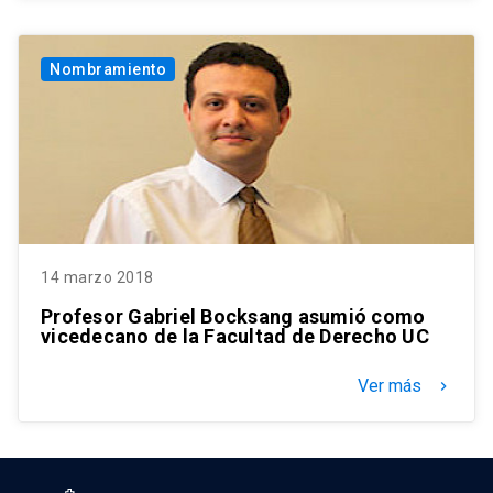
Nombramiento
14 marzo 2018
Profesor Gabriel Bocksang asumió como
vicedecano de la Facultad de Derecho UC
Ver más
keyboard_arrow_right