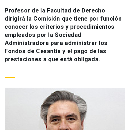
Universidad
Profesor de la Facultad de Derecho
dirigirá la Comisión que tiene por función
keyboard_arrow_down
Información para
conocer los criterios y procedimientos
Futuros estudiantes
Go to english site
launch
empleados por la Sociedad
Administradora para administrar los
Estudiantes
ACCESOS DIRECTOS
Fondos de Cesantía y el pago de las
prestaciones a que está obligada.
Admisión
launch
Académicos
Mi Cuenta UC
launch
Personal
Correo UC
launch
launch
Alumni
Mi Portal UC
launch
Padres y familia
Medios
Biblioteca
launch
launch
Vecinos
Donaciones
launch