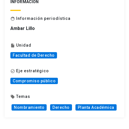
INFORMACIÓN
Información periodística
face
Ambar Lillo
Unidad
insert_drive_file
Facultad de Derecho
Eje estratégico
check_circle_outline
Compromiso público
Temas
local_offer
Nombramiento
Derecho
Planta Académica