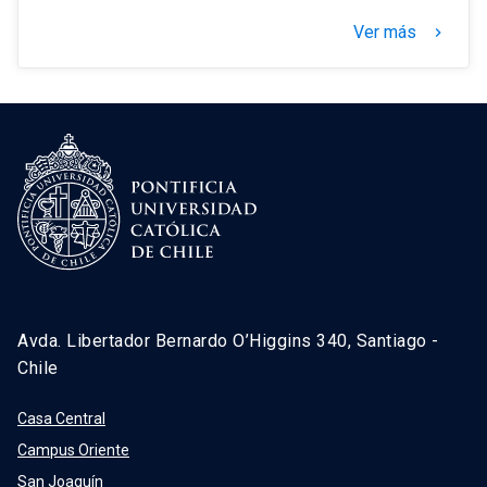
Ver más
keyboard_arrow_right
Avda. Libertador Bernardo O’Higgins 340, Santiago -
Chile
Casa Central
Campus Oriente
San Joaquín