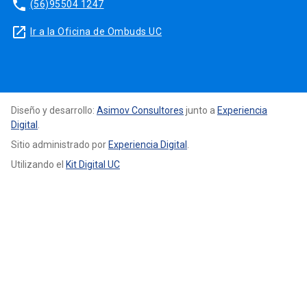
phone
(56)95504 1247
launch
Ir a la Oficina de Ombuds UC
Diseño y desarrollo:
Asimov Consultores
junto a
Experiencia
Digital
.
Sitio administrado por
Experiencia Digital
.
Utilizando el
Kit Digital UC