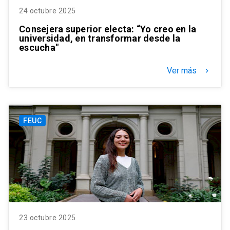
24 octubre 2025
Consejera superior electa: “Yo creo en la
universidad, en transformar desde la
escucha"
Ver más
keyboard_arrow_right
FEUC
23 octubre 2025