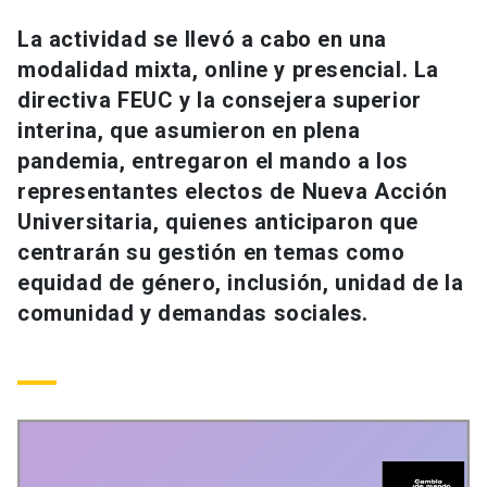
Universidad
La actividad se llevó a cabo en una
modalidad mixta, online y presencial. La
keyboard_arrow_down
Información para
directiva FEUC y la consejera superior
Futuros estudiantes
Go to english site
launch
interina, que asumieron en plena
pandemia, entregaron el mando a los
Estudiantes
ACCESOS DIRECTOS
representantes electos de Nueva Acción
Universitaria, quienes anticiparon que
Admisión
launch
Académicos
centrarán su gestión en temas como
Mi Cuenta UC
launch
equidad de género, inclusión, unidad de la
Personal
comunidad y demandas sociales.
Correo UC
launch
launch
Alumni
Mi Portal UC
launch
Padres y familia
Medios
Biblioteca
launch
launch
Vecinos
Donaciones
launch