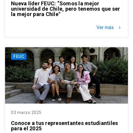
Nueva líder FEUC: “Somos la mejor
universidad de Chile, pero tenemos que ser
la mejor para Chile"
Ver más
keyboard_arrow_right
FEUC
03 marzo 2025
Conoce a tus representantes estudiantiles
para el 2025