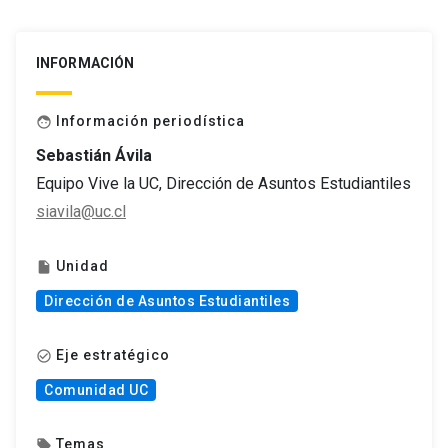
INFORMACIÓN
Información periodística
face
Sebastián Ávila
Equipo Vive la UC, Dirección de Asuntos Estudiantiles
siavila@uc.cl
Unidad
insert_drive_file
Dirección de Asuntos Estudiantiles
Eje estratégico
check_circle_outline
Comunidad UC
Temas
local_offer