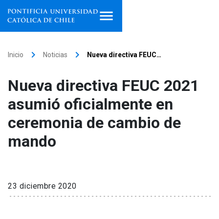
Inicio
keyboard_arrow_right
keyboard_arrow_right
Inicio
Noticias
Nueva directiva FEUC…
Programas de estudio
Nueva directiva FEUC 2021
Facultades, escuelas e
asumió oficialmente en
institutos
ceremonia de cambio de
Investigación
mando
Internacionalización
launch
Extensión
23 diciembre 2020
Vinculación