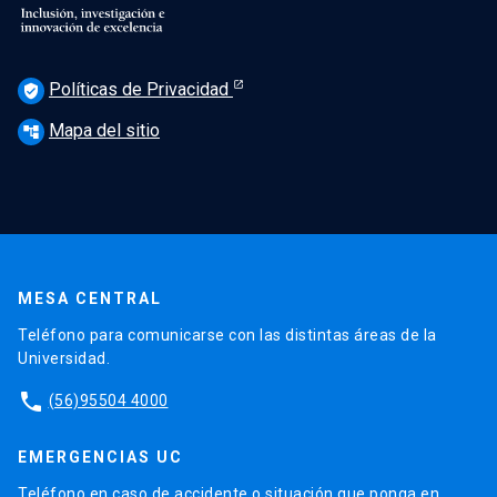
Políticas de Privacidad
verified_user
Mapa del sitio
account_tree
MESA CENTRAL
Teléfono para comunicarse con las distintas áreas de la
Universidad.
phone
(56)95504 4000
EMERGENCIAS UC
Teléfono en caso de accidente o situación que ponga en