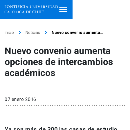
Inicio
keyboard_arrow_right
keyboard_arrow_right
Inicio
Noticias
Nuevo convenio aumenta…
Programas de estudio
Nuevo convenio aumenta
Facultades, escuelas e
opciones de intercambios
institutos
académicos
Investigación
Internacionalización
launch
07 enero 2016
Extensión
Vinculación
Ya son más de 300 las casas de estudio,