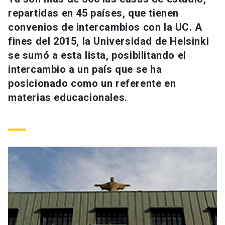
Universidad
repartidas en 45 países, que tienen
convenios de intercambios con la UC. A
keyboard_arrow_down
Información para
fines del 2015, la Universidad de Helsinki
se sumó a esta lista, posibilitando el
Futuros estudiantes
Go to english site
launch
intercambio a un país que se ha
Estudiantes
posicionado como un referente en
ACCESOS DIRECTOS
materias educacionales.
Admisión
launch
Académicos
Mi Cuenta UC
launch
Personal
Correo UC
launch
launch
Alumni
Mi Portal UC
launch
Padres y familia
Medios
Biblioteca
launch
launch
Vecinos
Donaciones
launch