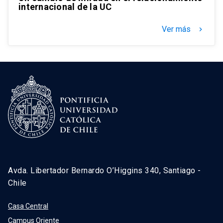
internacional de la UC
Ver más
keyboard_arrow_right
Avda. Libertador Bernardo O’Higgins 340, Santiago -
Chile
Casa Central
Campus Oriente