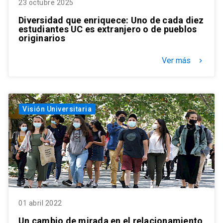
23 octubre 2025
Diversidad que enriquece: Uno de cada diez
estudiantes UC es extranjero o de pueblos
originarios
Ver más
keyboard_arrow_right
Visión Universitaria
01 abril 2022
Un cambio de mirada en el relacionamiento