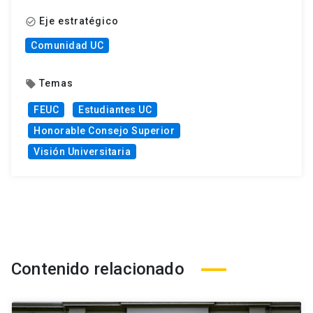
Eje estratégico
check_circle_outline
Comunidad UC
Temas
local_offer
FEUC
Estudiantes UC
Honorable Consejo Superior
Visión Universitaria
Contenido relacionado