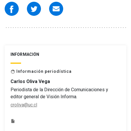
INFORMACIÓN
Información periodística
face
Carlos Oliva Vega
Periodista de la Dirección de Comunicaciones y
editor general de Visión Informa.
croliva@uc.cl
insert_drive_file