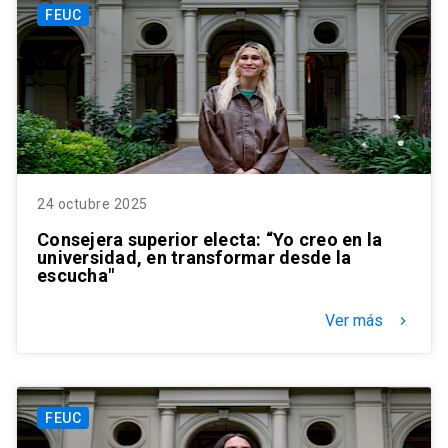
FEUC
24 octubre 2025
Consejera superior electa: “Yo creo en la
universidad, en transformar desde la
escucha"
Ver más
keyboard_arrow_right
FEUC