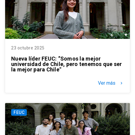
23 octubre 2025
Nueva líder FEUC: “Somos la mejor
universidad de Chile, pero tenemos que ser
la mejor para Chile"
Ver más
keyboard_arrow_right
FEUC