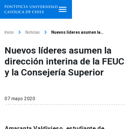
Inicio
keyboard_arrow_right
keyboard_arrow_right
Inicio
Noticias
Nuevos líderes asumen la…
Programas de estudio
Nuevos líderes asumen la
Facultades, escuelas e
dirección interina de la FEUC
institutos
y la Consejería Superior
Investigación
Internacionalización
launch
07 mayo 2020
Extensión
Vinculación
Amaranta Valdivieso, estudiante de