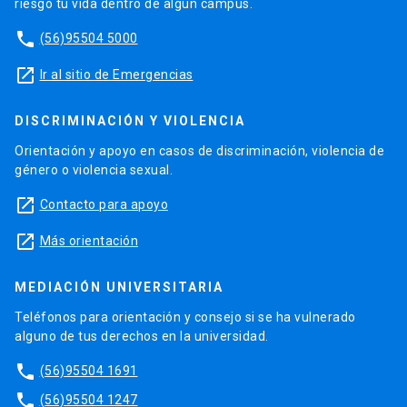
riesgo tu vida dentro de algún campus.
phone
(56)95504 5000
launch
Ir al sitio de Emergencias
DISCRIMINACIÓN Y VIOLENCIA
Orientación y apoyo en casos de discriminación, violencia de
género o violencia sexual.
launch
Contacto para apoyo
launch
Más orientación
MEDIACIÓN UNIVERSITARIA
Teléfonos para orientación y consejo si se ha vulnerado
alguno de tus derechos en la universidad.
phone
(56)95504 1691
phone
(56)95504 1247