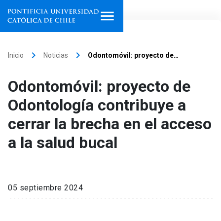
Inicio
keyboard_arrow_right
keyboard_arrow_right
Inicio
Noticias
Odontomóvil: proyecto de…
Programas de estudio
Odontomóvil: proyecto de
Facultades, escuelas e
Odontología contribuye a
institutos
cerrar la brecha en el acceso
Investigación
a la salud bucal
Internacionalización
launch
Extensión
05 septiembre 2024
Vinculación