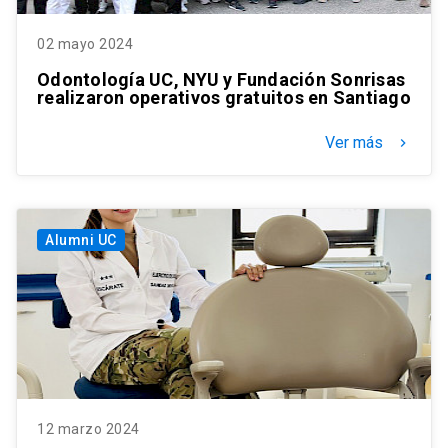
02 mayo 2024
Odontología UC, NYU y Fundación Sonrisas
realizaron operativos gratuitos en Santiago
Ver más
keyboard_arrow_right
Alumni UC
12 marzo 2024