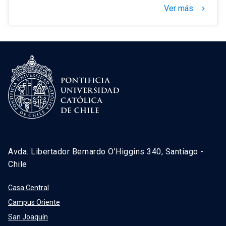
Ver más
keyboard_arrow_right
Avda. Libertador Bernardo O’Higgins 340, Santiago -
Chile
Casa Central
Campus Oriente
San Joaquín