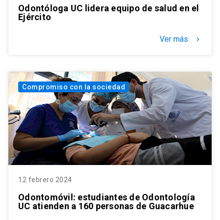
Odontóloga UC lidera equipo de salud en el
Ejército
Ver más
keyboard_arrow_right
Compromiso con la sociedad
12 febrero 2024
Odontomóvil: estudiantes de Odontología
UC atienden a 160 personas de Guacarhue