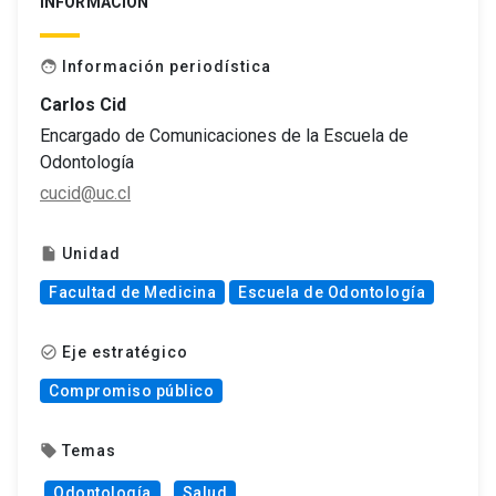
INFORMACIÓN
Información periodística
face
Carlos Cid
Encargado de Comunicaciones de la Escuela de
Odontología
cucid@uc.cl
Unidad
insert_drive_file
Facultad de Medicina
Escuela de Odontología
Eje estratégico
check_circle_outline
Compromiso público
Temas
local_offer
Odontología
Salud