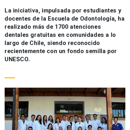
Universidad
La iniciativa, impulsada por estudiantes y
docentes de la Escuela de Odontología, ha
keyboard_arrow_down
Información para
realizado más de 1700 atenciones
Futuros estudiantes
Go to english site
launch
dentales gratuitas en comunidades a lo
largo de Chile, siendo reconocido
Estudiantes
ACCESOS DIRECTOS
recientemente con un fondo semilla por
UNESCO.
Admisión
launch
Académicos
Mi Cuenta UC
launch
Personal
Correo UC
launch
launch
Alumni
Mi Portal UC
launch
Padres y familia
Medios
Biblioteca
launch
launch
Vecinos
Donaciones
launch