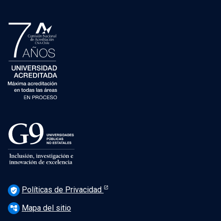
Políticas de Privacidad
verified_user
Mapa del sitio
account_tree