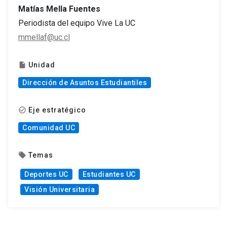
Matías Mella Fuentes
Periodista del equipo Vive La UC
mmellaf@uc.cl
Unidad
insert_drive_file
Dirección de Asuntos Estudiantiles
Eje estratégico
check_circle_outline
Comunidad UC
Temas
local_offer
Deportes UC
Estudiantes UC
Visión Universitaria