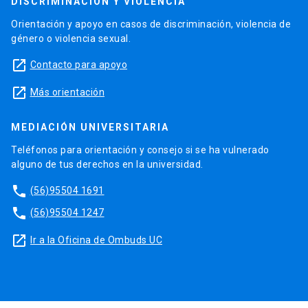
DISCRIMINACIÓN Y VIOLENCIA
Orientación y apoyo en casos de discriminación, violencia de
género o violencia sexual.
launch
Contacto para apoyo
launch
Más orientación
MEDIACIÓN UNIVERSITARIA
Teléfonos para orientación y consejo si se ha vulnerado
alguno de tus derechos en la universidad.
phone
(56)95504 1691
phone
(56)95504 1247
launch
Ir a la Oficina de Ombuds UC