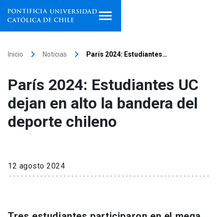
Inicio
keyboard_arrow_right
keyboard_arrow_right
Inicio
Noticias
París 2024: Estudiantes…
Programas de estudio
París 2024: Estudiantes UC
Facultades, escuelas e
dejan en alto la bandera del
institutos
deporte chileno
Investigación
Internacionalización
launch
12 agosto 2024
Extensión
Vinculación
Tres estudiantes participaron en el mega