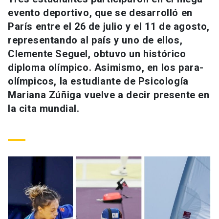
Universidad
evento deportivo, que se desarrolló en
París entre el 26 de julio y el 11 de agosto,
keyboard_arrow_down
Información para
representando al país y uno de ellos,
Clemente Seguel, obtuvo un histórico
Futuros estudiantes
Go to english site
launch
diploma olímpico. Asimismo, en los para-
Estudiantes
olímpicos, la estudiante de Psicología
ACCESOS DIRECTOS
Mariana Zúñiga vuelve a decir presente en
Admisión
launch
Académicos
la cita mundial.
Mi Cuenta UC
launch
Personal
Correo UC
launch
launch
Alumni
Mi Portal UC
launch
Padres y familia
Medios
Biblioteca
launch
launch
Vecinos
Donaciones
launch