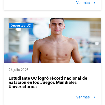
Ver más
keyboard_arrow_right
Deportes UC
26 julio 2025
Estudiante UC logró récord nacional de
natación en los Juegos Mundiales
Universitarios
Ver más
keyboard_arrow_right