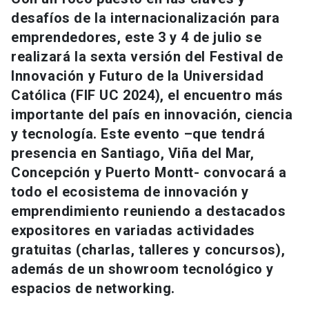
Universidad
desafíos de la internacionalización para
emprendedores, este 3 y 4 de julio se
keyboard_arrow_down
Información para
realizará la sexta versión del Festival de
Innovación y Futuro de la Universidad
Futuros estudiantes
Go to english site
launch
Católica (FIF UC 2024), el encuentro más
Estudiantes
importante del país en innovación, ciencia
ACCESOS DIRECTOS
y tecnología. Este evento –que tendrá
Admisión
launch
Académicos
presencia en Santiago, Viña del Mar,
Concepción y Puerto Montt- convocará a
Mi Cuenta UC
launch
Personal
todo el ecosistema de innovación y
Correo UC
launch
emprendimiento reuniendo a destacados
launch
Alumni
expositores en variadas actividades
Mi Portal UC
launch
Padres y familia
gratuitas (charlas, talleres y concursos),
Medios
Biblioteca
launch
además de un showroom tecnológico y
launch
Vecinos
espacios de networking.
Donaciones
launch