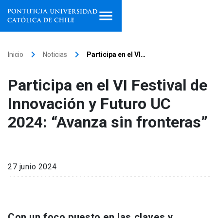
Inicio
keyboard_arrow_right
keyboard_arrow_right
Inicio
Noticias
Participa en el VI…
Programas de estudio
Participa en el VI Festival de
Facultades, escuelas e
Innovación y Futuro UC
institutos
2024: “Avanza sin fronteras”
Investigación
Internacionalización
launch
27 junio 2024
Extensión
Vinculación
Con un foco puesto en las claves y