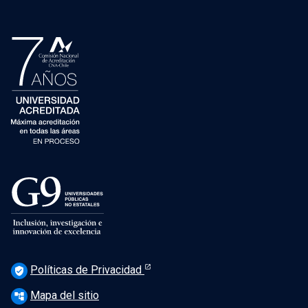
Políticas de Privacidad
verified_user
Mapa del sitio
account_tree