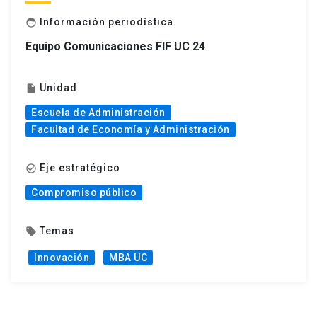
Información periodística
face
Equipo Comunicaciones FIF UC 24
Unidad
insert_drive_file
Escuela de Administración
Facultad de Economía y Administración
Eje estratégico
check_circle_outline
Compromiso público
Temas
local_offer
Innovación
MBA UC