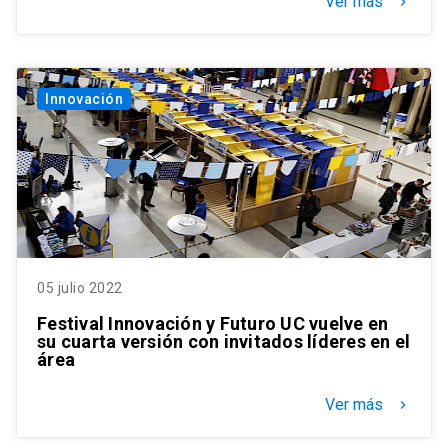
Ver más
keyboard_arrow_right
Innovación
05 julio 2022
Festival Innovación y Futuro UC vuelve en
su cuarta versión con invitados líderes en el
área
Ver más
keyboard_arrow_right