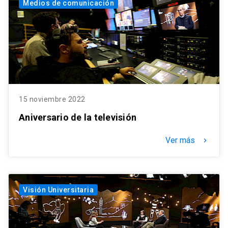
Medios de comunicación
15 noviembre 2022
Aniversario de la televisión
Ver más
keyboard_arrow_right
Visión Universitaria