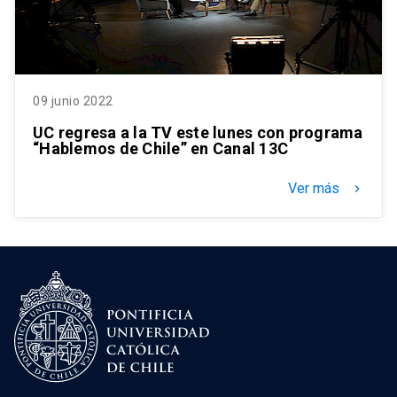
09 junio 2022
UC regresa a la TV este lunes con programa
“Hablemos de Chile” en Canal 13C
Ver más
keyboard_arrow_right