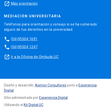
launch
Más orientación
MEDIACIÓN UNIVERSITARIA
Teléfonos para orientación y consejo si se ha vulnerado
alguno de tus derechos en la universidad.
phone
(56)95504 1691
phone
(56)95504 1247
launch
Ir a la Oficina de Ombuds UC
Diseño y desarrollo:
Asimov Consultores
junto a
Experiencia
Digital
.
Sitio administrado por
Experiencia Digital
.
Utilizando el
Kit Digital UC