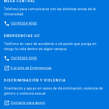
MESA CENTRAL
Teléfono para comunicarse con las distintas áreas de la
Universidad.
phone
(56)95504 4000
EMERGENCIAS UC
Teléfono en caso de accidente o situación que ponga en
riesgo tu vida dentro de algún campus.
phone
(56)95504 5000
launch
Ir al sitio de Emergencias
DISCRIMINACIÓN Y VIOLENCIA
Orientación y apoyo en casos de discriminación, violencia de
género o violencia sexual.
launch
Contacto para apoyo