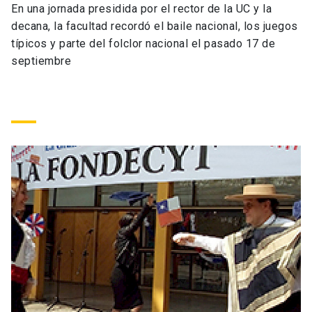
En una jornada presidida por el rector de la UC y la
Universidad
decana, la facultad recordó el baile nacional, los juegos
típicos y parte del folclor nacional el pasado 17 de
keyboard_arrow_down
Información para
septiembre
Futuros estudiantes
Go to english site
launch
Estudiantes
ACCESOS DIRECTOS
Admisión
launch
Académicos
Mi Cuenta UC
launch
Personal
Correo UC
launch
launch
Alumni
Mi Portal UC
launch
Padres y familia
Medios
Biblioteca
launch
launch
Vecinos
Donaciones
launch