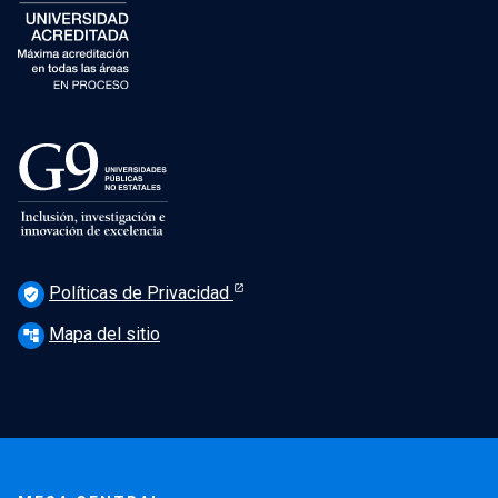
Políticas de Privacidad
verified_user
Mapa del sitio
account_tree