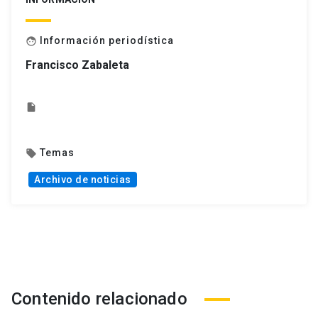
Información periodística
face
Francisco Zabaleta
insert_drive_file
Temas
local_offer
Archivo de noticias
Contenido relacionado