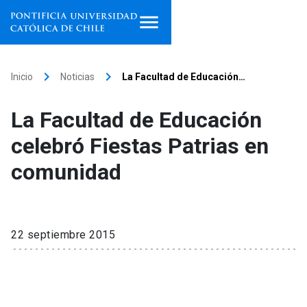
Inicio
keyboard_arrow_right
keyboard_arrow_right
Inicio
Noticias
La Facultad de Educación…
Programas de estudio
La Facultad de Educación
Facultades, escuelas e
celebró Fiestas Patrias en
institutos
comunidad
Investigación
Internacionalización
launch
22 septiembre 2015
Extensión
Vinculación