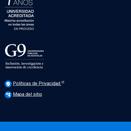
Políticas de Privacidad
verified_user
Mapa del sitio
account_tree