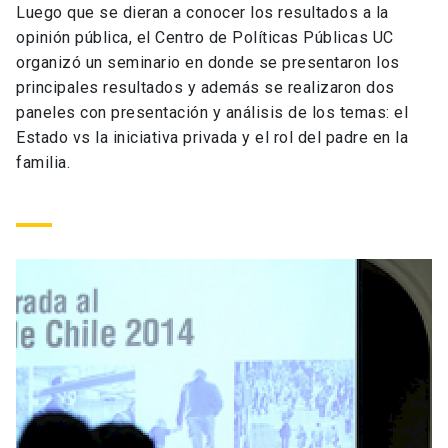
Luego que se dieran a conocer los resultados a la
Universidad
opinión pública, el Centro de Políticas Públicas UC
organizó un seminario en donde se presentaron los
keyboard_arrow_down
Información para
principales resultados y además se realizaron dos
paneles con presentación y análisis de los temas: el
Futuros estudiantes
Go to english site
launch
Estado vs la iniciativa privada y el rol del padre en la
familia.
Estudiantes
ACCESOS DIRECTOS
Admisión
launch
Académicos
Mi Cuenta UC
launch
Personal
Correo UC
launch
launch
Alumni
Mi Portal UC
launch
Padres y familia
Medios
Biblioteca
launch
launch
Vecinos
Donaciones
launch