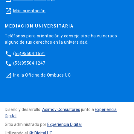
launch
Más orientación
MEDIACIÓN UNIVERSITARIA
Teléfonos para orientación y consejo si se ha vulnerado
alguno de tus derechos en la universidad.
phone
(56)95504 1691
phone
(56)95504 1247
launch
Ir a la Oficina de Ombuds UC
Diseño y desarrollo:
Asimov Consultores
junto a
Experiencia
Digital
.
Sitio administrado por
Experiencia Digital
.
Utilizando el
Kit Digital UC