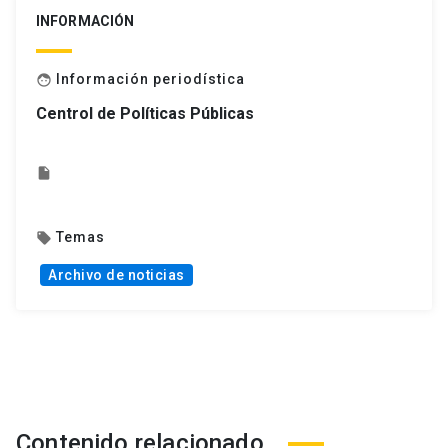
INFORMACIÓN
Información periodística
face
Centrol de Políticas Públicas
insert_drive_file
Temas
local_offer
Archivo de noticias
Contenido relacionado