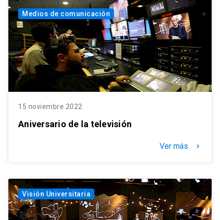
Medios de comunicación
15 noviembre 2022
Aniversario de la televisión
Ver más
keyboard_arrow_right
Visión Universitaria