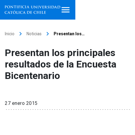
Inicio
keyboard_arrow_right
keyboard_arrow_right
Inicio
Noticias
Presentan los…
Programas de estudio
Presentan los principales
Facultades, escuelas e
resultados de la Encuesta
institutos
Bicentenario
Investigación
Internacionalización
launch
27 enero 2015
Extensión
Vinculación