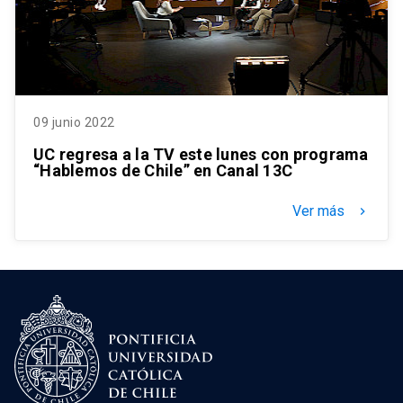
09 junio 2022
UC regresa a la TV este lunes con programa
“Hablemos de Chile” en Canal 13C
Ver más
keyboard_arrow_right