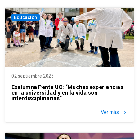
Educación
02 septiembre 2025
Exalumna Penta UC: “Muchas experiencias
en la universidad y en la vida son
interdisciplinarias”
Ver más
keyboard_arrow_right