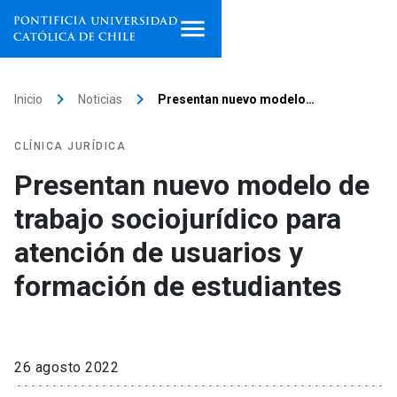
Inicio
keyboard_arrow_right
keyboard_arrow_right
Inicio
Noticias
Presentan nuevo modelo…
Programas de estudio
CLÍNICA JURÍDICA
Facultades, escuelas e
Presentan nuevo modelo de
institutos
trabajo sociojurídico para
Investigación
atención de usuarios y
Internacionalización
formación de estudiantes
launch
Extensión
Vinculación
26 agosto 2022