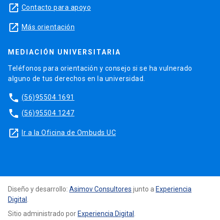
launch
Contacto para apoyo
launch
Más orientación
MEDIACIÓN UNIVERSITARIA
Teléfonos para orientación y consejo si se ha vulnerado
alguno de tus derechos en la universidad.
phone
(56)95504 1691
phone
(56)95504 1247
launch
Ir a la Oficina de Ombuds UC
Diseño y desarrollo:
Asimov Consultores
junto a
Experiencia
Digital
.
Sitio administrado por
Experiencia Digital
.