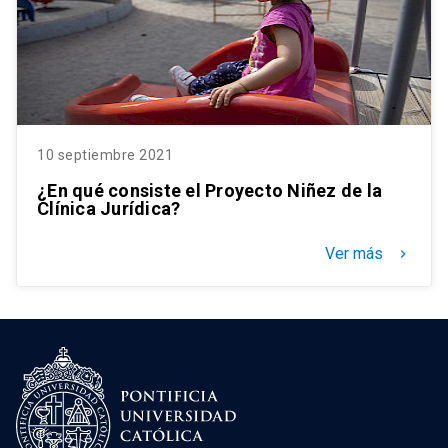
10 septiembre 2021
¿En qué consiste el Proyecto Niñez de la
Clínica Jurídica?
Ver más
keyboard_arrow_right