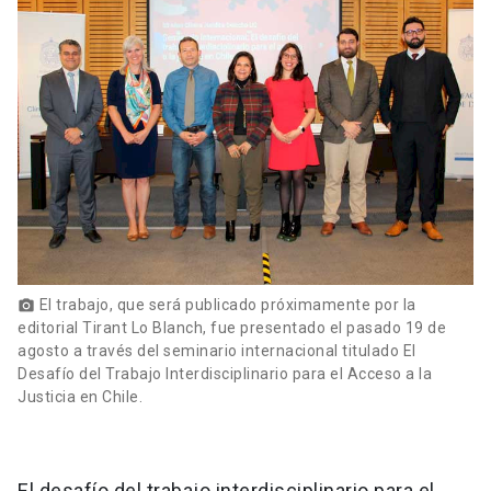
El trabajo, que será publicado próximamente por la
photo_camera
editorial Tirant Lo Blanch, fue presentado el pasado 19 de
agosto a través del seminario internacional titulado El
Desafío del Trabajo Interdisciplinario para el Acceso a la
Justicia en Chile.
El desafío del trabajo interdisciplinario para el