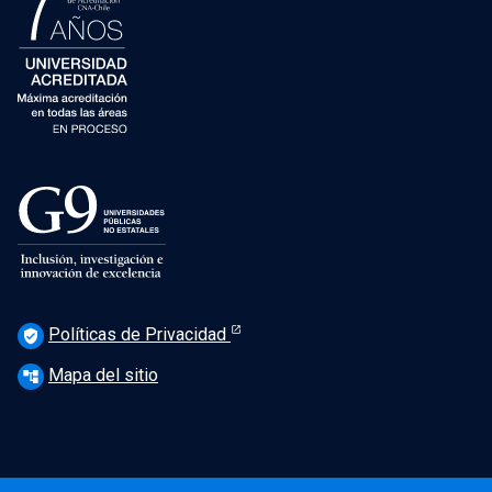
Políticas de Privacidad
verified_user
Mapa del sitio
account_tree