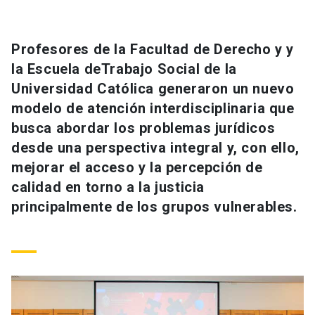
Universidad
keyboard_arrow_down
Información para
Profesores de la Facultad de Derecho y y
la Escuela deTrabajo Social de la
Futuros estudiantes
Go to english site
launch
Universidad Católica generaron un nuevo
modelo de atención interdisciplinaria que
Estudiantes
ACCESOS DIRECTOS
busca abordar los problemas jurídicos
Admisión
launch
desde una perspectiva integral y, con ello,
Académicos
mejorar el acceso y la percepción de
Mi Cuenta UC
launch
Personal
calidad en torno a la justicia
principalmente de los grupos vulnerables.
Correo UC
launch
launch
Alumni
Mi Portal UC
launch
Padres y familia
Medios
Biblioteca
launch
launch
Vecinos
Donaciones
launch