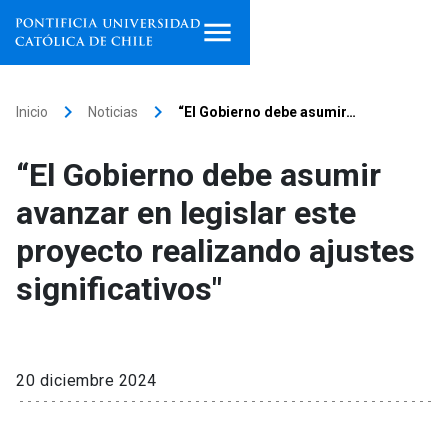
Inicio
keyboard_arrow_right
keyboard_arrow_right
Inicio
Noticias
“El Gobierno debe asumir…
Programas de estudio
“El Gobierno debe asumir
Facultades, escuelas e
avanzar en legislar este
institutos
proyecto realizando ajustes
Investigación
significativos"
Internacionalización
launch
Extensión
20 diciembre 2024
Vinculación