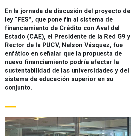
Universidad
En la jornada de discusión del proyecto de
ley “FES”, que pone fin al sistema de
keyboard_arrow_down
Información para
financiamiento de Crédito con Aval del
Futuros estudiantes
Go to english site
launch
Estado (CAE), el Presidente de la Red G9 y
Rector de la PUCV, Nelson Vásquez, fue
Estudiantes
ACCESOS DIRECTOS
enfático en señalar que la propuesta de
nuevo financiamiento podría afectar la
Admisión
launch
Académicos
sustentabilidad de las universidades y del
Mi Cuenta UC
launch
sistema de educación superior en su
Personal
conjunto.
Correo UC
launch
launch
Alumni
Mi Portal UC
launch
Padres y familia
Medios
Biblioteca
launch
launch
Vecinos
Donaciones
launch