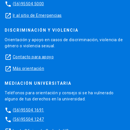
phone
(56)95504 5000
launch
Ir al sitio de Emergencias
DISCRIMINACIÓN Y VIOLENCIA
Orientación y apoyo en casos de discriminación, violencia de
género o violencia sexual.
launch
Contacto para apoyo
launch
Más orientación
MEDIACIÓN UNIVERSITARIA
Teléfonos para orientación y consejo si se ha vulnerado
alguno de tus derechos en la universidad.
phone
(56)95504 1691
phone
(56)95504 1247