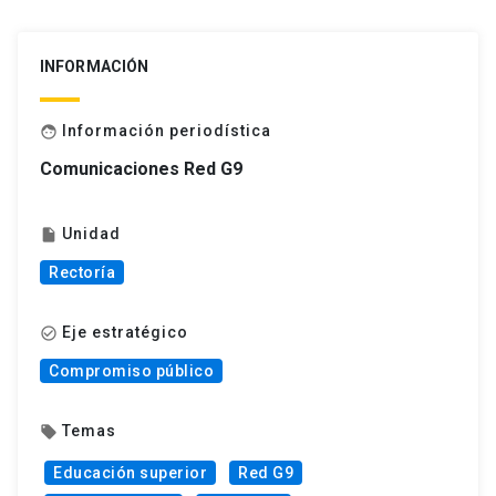
INFORMACIÓN
Información periodística
face
Comunicaciones Red G9
Unidad
insert_drive_file
Rectoría
Eje estratégico
check_circle_outline
Compromiso público
Temas
local_offer
Educación superior
Red G9