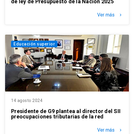
de ley de Presupuesto de la Nación 2025
Ver más
keyboard_arrow_right
Educación superior
14 agosto 2024
Presidente de G9 plantea al director del SII
preocupaciones tributarias de la red
Ver más
keyboard_arrow_right