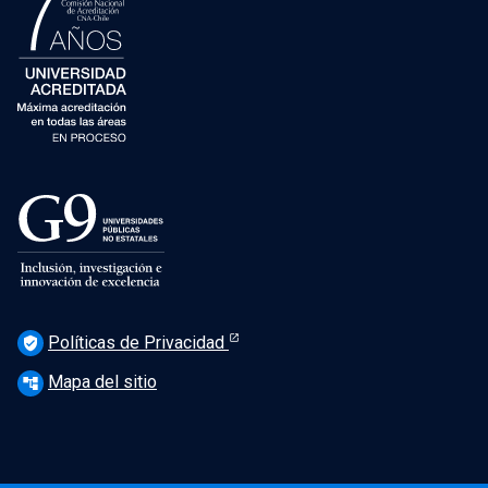
Políticas de Privacidad
verified_user
Mapa del sitio
account_tree