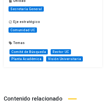
Unidad
insert_drive_file
Secretaría General
Eje estratégico
check_circle_outline
Comunidad UC
Temas
local_offer
Comité de Búsqueda
Rector UC
Planta Académica
Visión Universitaria
Contenido relacionado