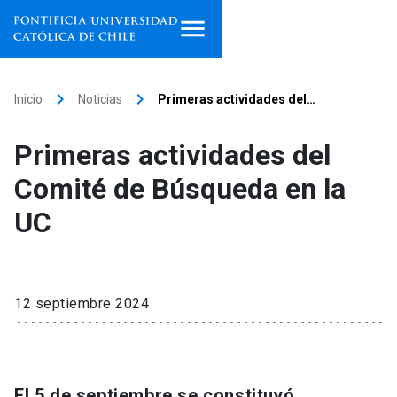
Inicio
keyboard_arrow_right
keyboard_arrow_right
Inicio
Noticias
Primeras actividades del…
Programas de estudio
Primeras actividades del
Facultades, escuelas e
Comité de Búsqueda en la
institutos
UC
Investigación
Internacionalización
launch
12 septiembre 2024
Extensión
Vinculación
El 5 de septiembre se constituyó