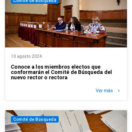
Comité de Búsqueda
10 agosto 2024
Conoce a los miembros electos que
conformarán el Comité de Búsqueda del
nuevo rector o rectora
Ver más
keyboard_arrow_right
Comité de Búsqueda