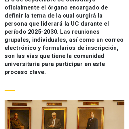
Universidad
oficialmente el órgano encargado de
definir la terna de la cual surgirá la
keyboard_arrow_down
Información para
persona que liderará la UC durante el
período 2025-2030. Las reuniones
Futuros estudiantes
Go to english site
launch
grupales, individuales, así como un correo
Estudiantes
electrónico y formularios de inscripción,
ACCESOS DIRECTOS
son las vías que tiene la comunidad
Admisión
launch
Académicos
universitaria para participar en este
proceso clave.
Mi Cuenta UC
launch
Personal
Correo UC
launch
launch
Alumni
Mi Portal UC
launch
Padres y familia
Medios
Biblioteca
launch
launch
Vecinos
Donaciones
launch