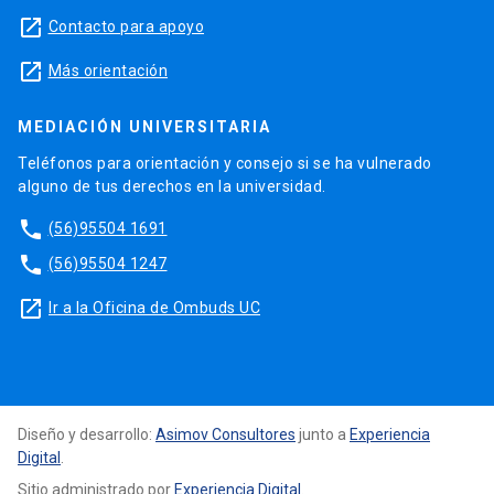
launch
Contacto para apoyo
launch
Más orientación
MEDIACIÓN UNIVERSITARIA
Teléfonos para orientación y consejo si se ha vulnerado
alguno de tus derechos en la universidad.
phone
(56)95504 1691
phone
(56)95504 1247
launch
Ir a la Oficina de Ombuds UC
Diseño y desarrollo:
Asimov Consultores
junto a
Experiencia
Digital
.
Sitio administrado por
Experiencia Digital
.