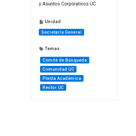
y Asuntos Corporativos UC
Unidad
insert_drive_file
Secretaría General
Temas
local_offer
Comité de Búsqueda
Comunidad UC
Planta Académica
Rector UC