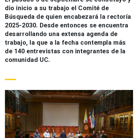
Universidad
dio inicio a su trabajo el Comité de
Búsqueda de quien encabezará la rectoría
keyboard_arrow_down
Información para
2025-2030. Desde entonces se encuentra
desarrollando una extensa agenda de
Futuros estudiantes
Go to english site
launch
trabajo, la que a la fecha contempla más
Estudiantes
de 140 entrevistas con integrantes de la
ACCESOS DIRECTOS
comunidad UC.
Admisión
launch
Académicos
Mi Cuenta UC
launch
Personal
Correo UC
launch
launch
Alumni
Mi Portal UC
launch
Padres y familia
Medios
Biblioteca
launch
launch
Vecinos
Donaciones
launch