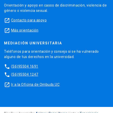
Orientación y apoyo en casos de discriminación, violencia de
género o violencia sexual.
launch
Contacto para apoyo
launch
Más orientación
MEDIACIÓN UNIVERSITARIA
Teléfonos para orientación y consejo si se ha vulnerado
alguno de tus derechos en la universidad.
phone
(56)95504 1691
phone
(56)95504 1247
launch
Ir a la Oficina de Ombuds UC