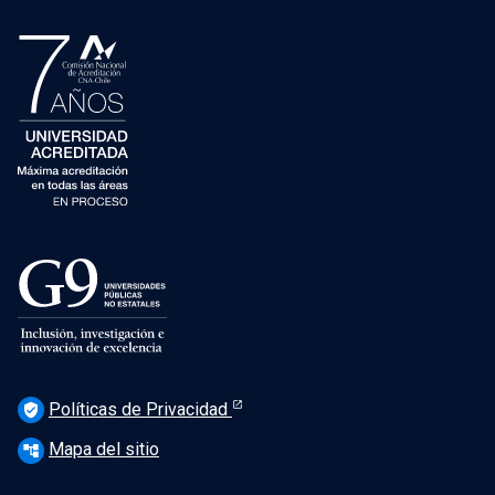
Políticas de Privacidad
verified_user
Mapa del sitio
account_tree