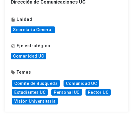
Dirección de Comunicaciones UC
Unidad
insert_drive_file
Secretaría General
Eje estratégico
check_circle_outline
Comunidad UC
Temas
local_offer
Comité de Búsqueda
Comunidad UC
Estudiantes UC
Personal UC
Rector UC
Visión Universitaria