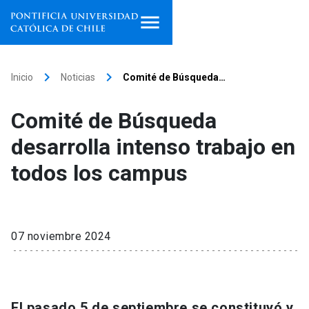
Inicio
keyboard_arrow_right
keyboard_arrow_right
Inicio
Noticias
Comité de Búsqueda…
Programas de estudio
Comité de Búsqueda
Facultades, escuelas e
desarrolla intenso trabajo en
institutos
todos los campus
Investigación
Internacionalización
launch
07 noviembre 2024
Extensión
Vinculación
El pasado 5 de septiembre se constituyó y