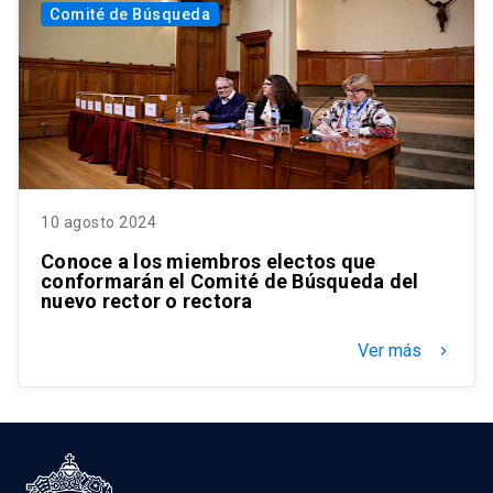
Comité de Búsqueda
10 agosto 2024
Conoce a los miembros electos que
conformarán el Comité de Búsqueda del
nuevo rector o rectora
Ver más
keyboard_arrow_right