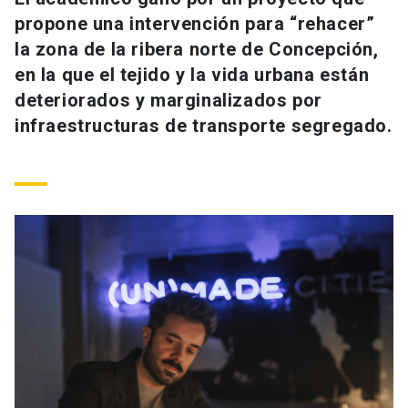
Universidad
propone una intervención para “rehacer”
la zona de la ribera norte de Concepción,
keyboard_arrow_down
Información para
en la que el tejido y la vida urbana están
deteriorados y marginalizados por
Futuros estudiantes
Go to english site
launch
infraestructuras de transporte segregado.
Estudiantes
ACCESOS DIRECTOS
Admisión
launch
Académicos
Mi Cuenta UC
launch
Personal
Correo UC
launch
launch
Alumni
Mi Portal UC
launch
Padres y familia
Medios
Biblioteca
launch
launch
Vecinos
Donaciones
launch