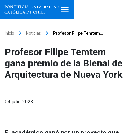
Inicio
keyboard_arrow_right
keyboard_arrow_right
Inicio
Noticias
Profesor Filipe Temtem…
Programas de estudio
Profesor Filipe Temtem
Facultades, escuelas e
gana premio de la Bienal de
institutos
Arquitectura de Nueva York
Investigación
Internacionalización
launch
04 julio 2023
Extensión
Vinculación
El académico ganó por un proyecto que