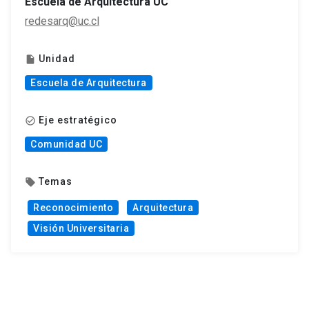
Escuela de Arquitectura UC
redesarq@uc.cl
Unidad
insert_drive_file
Escuela de Arquitectura
Eje estratégico
check_circle_outline
Comunidad UC
Temas
local_offer
Reconocimiento
Arquitectura
Visión Universitaria