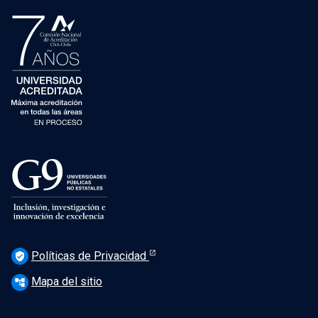
Políticas de Privacidad
verified_user
Mapa del sitio
account_tree