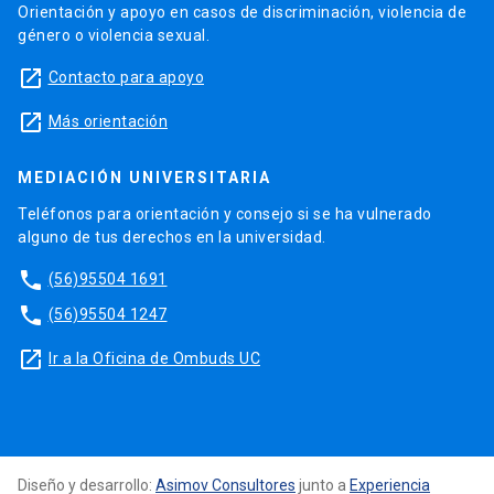
Orientación y apoyo en casos de discriminación, violencia de
género o violencia sexual.
launch
Contacto para apoyo
launch
Más orientación
MEDIACIÓN UNIVERSITARIA
Teléfonos para orientación y consejo si se ha vulnerado
alguno de tus derechos en la universidad.
phone
(56)95504 1691
phone
(56)95504 1247
launch
Ir a la Oficina de Ombuds UC
Diseño y desarrollo:
Asimov Consultores
junto a
Experiencia