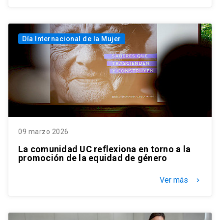
Día Internacional de la Mujer
09 marzo 2026
La comunidad UC reflexiona en torno a la
promoción de la equidad de género
Ver más
keyboard_arrow_right