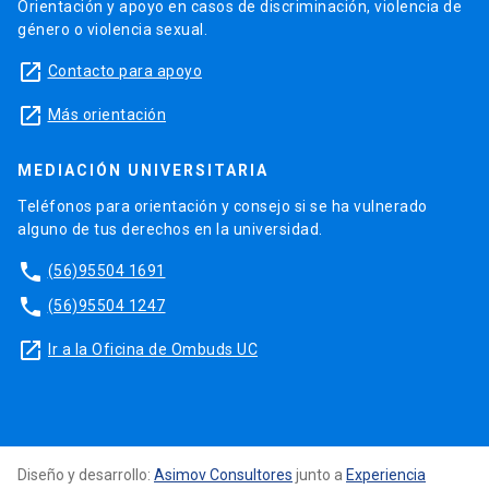
Orientación y apoyo en casos de discriminación, violencia de
género o violencia sexual.
launch
Contacto para apoyo
launch
Más orientación
MEDIACIÓN UNIVERSITARIA
Teléfonos para orientación y consejo si se ha vulnerado
alguno de tus derechos en la universidad.
phone
(56)95504 1691
phone
(56)95504 1247
launch
Ir a la Oficina de Ombuds UC
Diseño y desarrollo:
Asimov Consultores
junto a
Experiencia