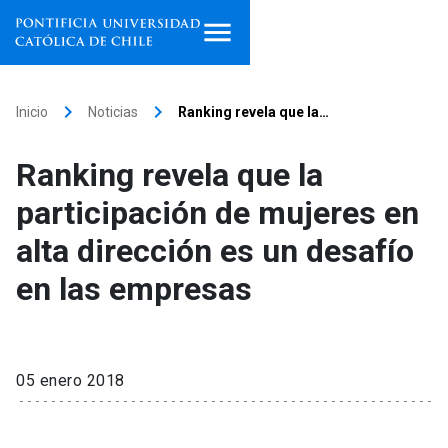
Inicio
keyboard_arrow_right
keyboard_arrow_right
Inicio
Noticias
Ranking revela que la…
Programas de estudio
Ranking revela que la
Facultades, escuelas e
participación de mujeres en
institutos
alta dirección es un desafío
Investigación
en las empresas
Internacionalización
launch
Extensión
05 enero 2018
Vinculación