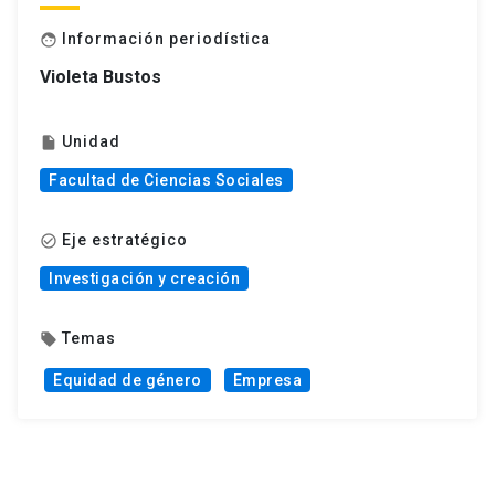
Información periodística
face
Violeta Bustos
Unidad
insert_drive_file
Facultad de Ciencias Sociales
Eje estratégico
check_circle_outline
Investigación y creación
Temas
local_offer
Equidad de género
Empresa