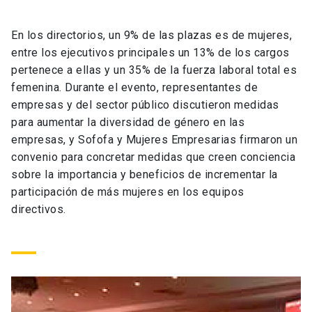
Universidad
En los directorios, un 9% de las plazas es de mujeres,
keyboard_arrow_down
Información para
entre los ejecutivos principales un 13% de los cargos
pertenece a ellas y un 35% de la fuerza laboral total es
Futuros estudiantes
Go to english site
launch
femenina. Durante el evento, representantes de
empresas y del sector público discutieron medidas
Estudiantes
ACCESOS DIRECTOS
para aumentar la diversidad de género en las
empresas, y Sofofa y Mujeres Empresarias firmaron un
Admisión
launch
Académicos
convenio para concretar medidas que creen conciencia
Mi Cuenta UC
launch
sobre la importancia y beneficios de incrementar la
Personal
participación de más mujeres en los equipos
Correo UC
launch
directivos.
launch
Alumni
Mi Portal UC
launch
Padres y familia
Medios
Biblioteca
launch
launch
Vecinos
Donaciones
launch