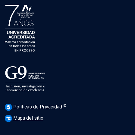
Políticas de Privacidad
verified_user
Mapa del sitio
account_tree