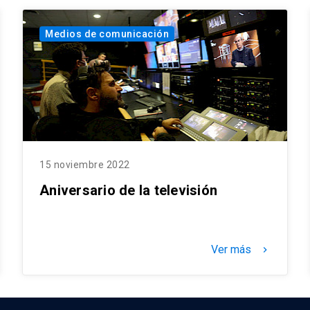
Medios de comunicación
15 noviembre 2022
Aniversario de la televisión
Ver más
keyboard_arrow_right