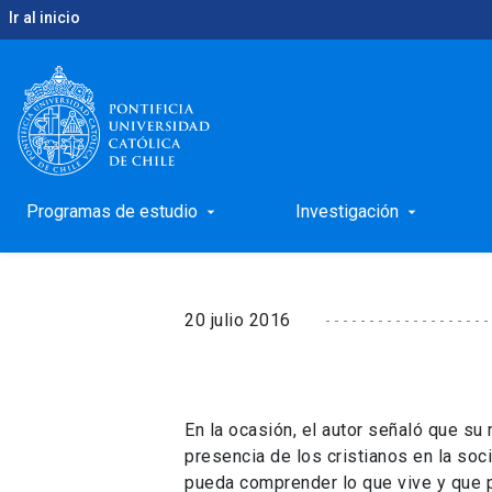
Ir al inicio
keyboard_arrow_right
keyboard_arrow_right
Inicio
Noticias
Rector de la Universidad San Dám
Rector de la Univers
la UC
Programas de estudio
Investigación
arrow_drop_down
arrow_drop_down
20 julio 2016
En la ocasión, el autor señaló que su 
presencia de los cristianos en la soc
pueda comprender lo que vive y que 