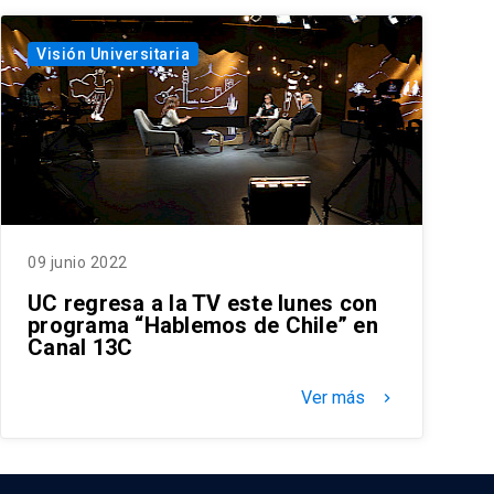
Visión Universitaria
09 junio 2022
UC regresa a la TV este lunes con
programa “Hablemos de Chile” en
Canal 13C
Ver más
keyboard_arrow_right