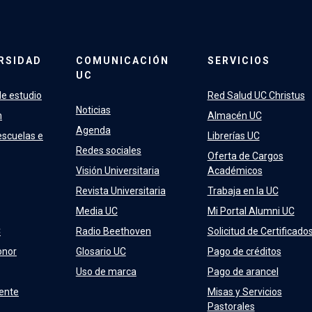
RSIDAD
COMUNICACIÓN
SERVICIOS
UC
e estudio
Red Salud UC Christus
Noticias
n
Almacén UC
Agenda
escuelas e
Librerías UC
Redes sociales
Oferta de Cargos
Visión Universitaria
Académicos
Revista Universitaria
Trabaja en la UC
Media UC
Mi Portal Alumni UC
C
Radio Beethoven
Solicitud de Certificado
onor
Glosario UC
Pago de créditos
Uso de marca
Pago de arancel
ente
Misas y Servicios
Pastorales