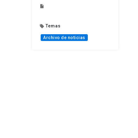
insert_drive_file
Temas
local_offer
Archivo de noticias