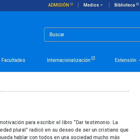
ADMISIÓN
Medios
arrow_drop_down
Biblioteca
aso presentó libro en la UC
idad San Dámaso presentó 
Facultades
Internacionalización
Extensión
arrow_d
motivación para escribir el libro “Dar testimonio. La
iedad plural” radicó en su deseo de ser un cristiano que
pueda hablar con todos en una sociedad mucho más