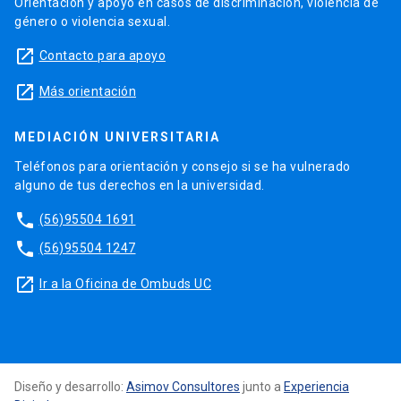
Orientación y apoyo en casos de discriminación, violencia de
género o violencia sexual.
launch
Contacto para apoyo
launch
Más orientación
MEDIACIÓN UNIVERSITARIA
Teléfonos para orientación y consejo si se ha vulnerado
alguno de tus derechos en la universidad.
phone
(56)95504 1691
phone
(56)95504 1247
launch
Ir a la Oficina de Ombuds UC
Diseño y desarrollo:
Asimov Consultores
junto a
Experiencia