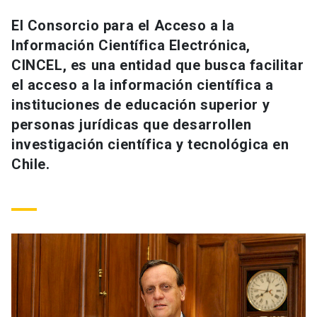
Universidad
El Consorcio para el Acceso a la
Información Científica Electrónica,
keyboard_arrow_down
Información para
CINCEL, es una entidad que busca facilitar
Futuros estudiantes
Go to english site
launch
el acceso a la información científica a
instituciones de educación superior y
Estudiantes
ACCESOS DIRECTOS
personas jurídicas que desarrollen
investigación científica y tecnológica en
Admisión
launch
Académicos
Chile.
Mi Cuenta UC
launch
Personal
Correo UC
launch
launch
Alumni
Mi Portal UC
launch
Padres y familia
Medios
Biblioteca
launch
launch
Vecinos
Donaciones
launch