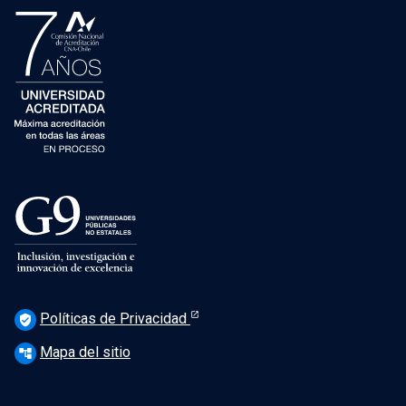
Políticas de Privacidad
verified_user
Mapa del sitio
account_tree