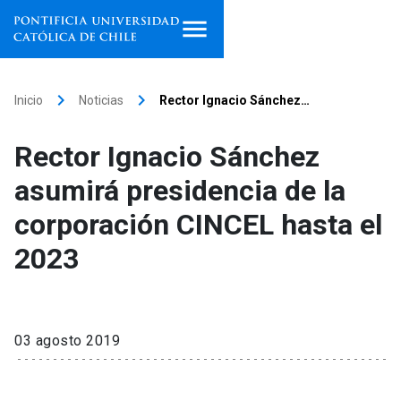
Inicio
keyboard_arrow_right
keyboard_arrow_right
Inicio
Noticias
Rector Ignacio Sánchez…
Programas de estudio
Rector Ignacio Sánchez
Facultades, escuelas e
asumirá presidencia de la
institutos
corporación CINCEL hasta el
Investigación
2023
Internacionalización
launch
Extensión
03 agosto 2019
Vinculación