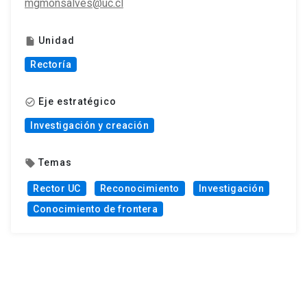
mgmonsalves@uc.cl
Unidad
insert_drive_file
Rectoría
Eje estratégico
check_circle_outline
Investigación y creación
Temas
local_offer
Rector UC
Reconocimiento
Investigación
Conocimiento de frontera