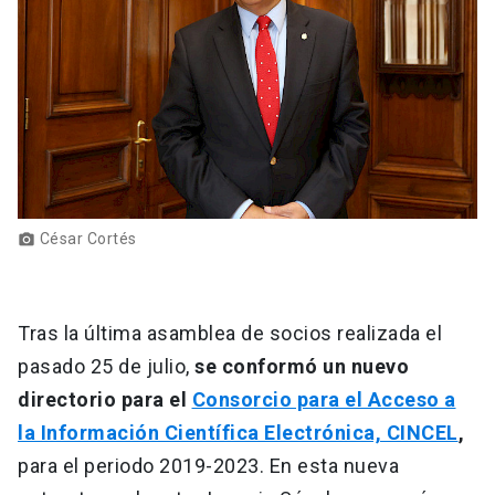
César Cortés
photo_camera
Tras la última asamblea de socios realizada el
pasado 25 de julio,
se conformó un nuevo
directorio para el
Consorcio para el Acceso a
la Información Científica Electrónica, CINCEL
,
para el periodo 2019-2023. En esta nueva