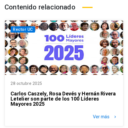
Contenido relacionado
Rector UC
28 octubre 2025
Carlos Caszely, Rosa Devés y Hernán Rivera
Letelier son parte de los 100 Líderes
Mayores 2025
Ver más
keyboard_arrow_right