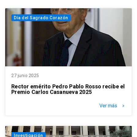
Día del Sagrado Corazón
27 junio 2025
Rector emérito Pedro Pablo Rosso recibe el
Premio Carlos Casanueva 2025
Ver más
keyboard_arrow_right
Investigación