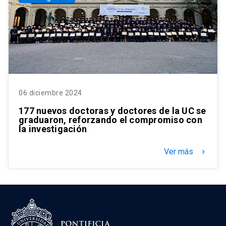
06 diciembre 2024
177 nuevos doctoras y doctores de la UC se
graduaron, reforzando el compromiso con
la investigación
Ver más
keyboard_arrow_right