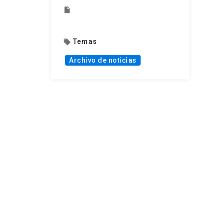
insert_drive_file
Temas
local_offer
Archivo de noticias