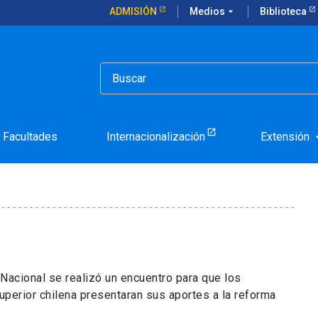
ADMISIÓN
Medios
arrow_drop_down
Biblioteca
ario de la Cámara de Diputados
so en seminario de la Cá
Facultades
Internacionalización
Extensión
arrow_d
Nacional se realizó un encuentro para que los
uperior chilena presentaran sus aportes a la reforma