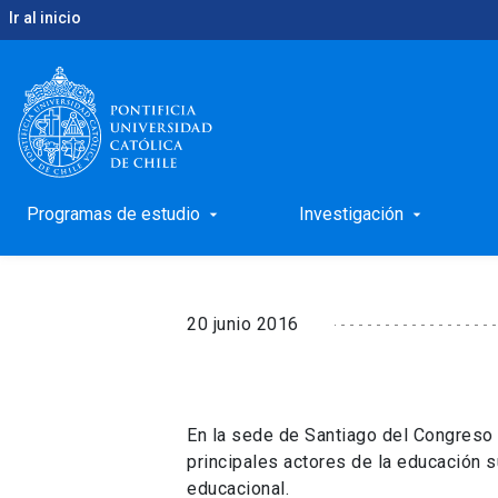
Ir al inicio
keyboard_arrow_right
keyboard_arrow_right
Inicio
Noticias
Ignacio Sánchez expuso en semin
Ignacio Sánchez expu
Diputados
Programas de estudio
Investigación
arrow_drop_down
arrow_drop_down
20 junio 2016
En la sede de Santiago del Congreso 
principales actores de la educación s
educacional.