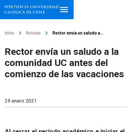
Inicio
keyboard_arrow_right
keyboard_arrow_right
Inicio
Noticias
Rector envía un saludo a…
Programas de estudio
Rector envía un saludo a la
Facultades, escuelas e
comunidad UC antes del
institutos
comienzo de las vacaciones
Investigación
Internacionalización
launch
29 enero 2021
Extensión
Vinculación
Al cerrar el período académico e iniciar el