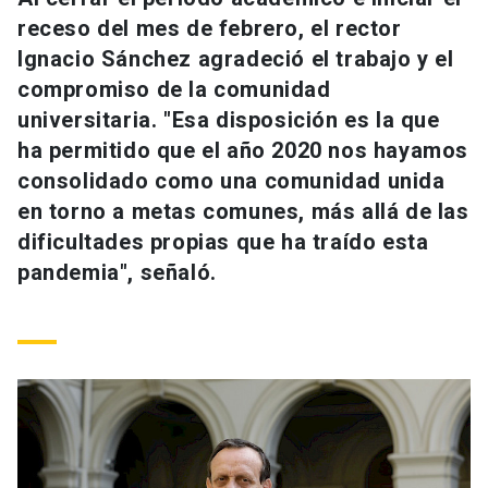
Universidad
receso del mes de febrero, el rector
Ignacio Sánchez agradeció el trabajo y el
keyboard_arrow_down
Información para
compromiso de la comunidad
universitaria. "Esa disposición es la que
Futuros estudiantes
Go to english site
launch
ha permitido que el año 2020 nos hayamos
Estudiantes
consolidado como una comunidad unida
ACCESOS DIRECTOS
en torno a metas comunes, más allá de las
Admisión
launch
Académicos
dificultades propias que ha traído esta
pandemia", señaló.
Mi Cuenta UC
launch
Personal
Correo UC
launch
launch
Alumni
Mi Portal UC
launch
Padres y familia
Medios
Biblioteca
launch
launch
Vecinos
Donaciones
launch