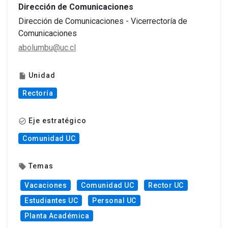
Dirección de Comunicaciones
Dirección de Comunicaciones - Vicerrectoría de
Comunicaciones
abolumbu@uc.cl
Unidad
insert_drive_file
Rectoría
Eje estratégico
check_circle_outline
Comunidad UC
Temas
local_offer
Vacaciones
Comunidad UC
Rector UC
Estudiantes UC
Personal UC
Planta Académica