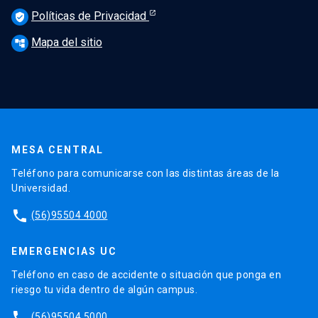
Políticas de Privacidad
verified_user
Mapa del sitio
account_tree
MESA CENTRAL
Teléfono para comunicarse con las distintas áreas de la
Universidad.
phone
(56)95504 4000
EMERGENCIAS UC
Teléfono en caso de accidente o situación que ponga en
riesgo tu vida dentro de algún campus.
phone
(56)95504 5000