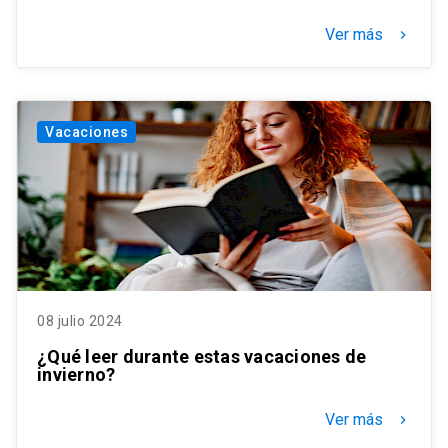
Ver más
keyboard_arrow_right
Vacaciones
08 julio 2024
¿Qué leer durante estas vacaciones de
invierno?
Ver más
keyboard_arrow_right