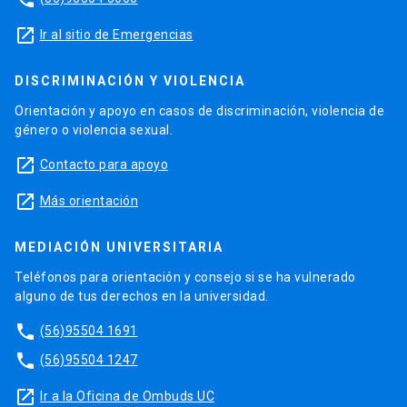
launch
Ir al sitio de Emergencias
DISCRIMINACIÓN Y VIOLENCIA
Orientación y apoyo en casos de discriminación, violencia de
género o violencia sexual.
launch
Contacto para apoyo
launch
Más orientación
MEDIACIÓN UNIVERSITARIA
Teléfonos para orientación y consejo si se ha vulnerado
alguno de tus derechos en la universidad.
phone
(56)95504 1691
phone
(56)95504 1247
launch
Ir a la Oficina de Ombuds UC