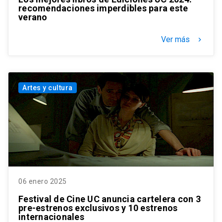
recomendaciones imperdibles para este
verano
Ver más
keyboard_arrow_right
Artes y cultura
06 enero 2025
Festival de Cine UC anuncia cartelera con 3
pre-estrenos exclusivos y 10 estrenos
internacionales