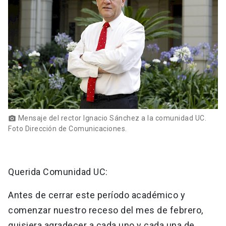
Mensaje del rector Ignacio Sánchez a la comunidad UC.
photo_camera
Foto Dirección de Comunicaciones.
Querida Comunidad UC:
Antes de cerrar este período académico y
comenzar nuestro receso del mes de febrero,
quisiera agradecer a cada uno y cada una de