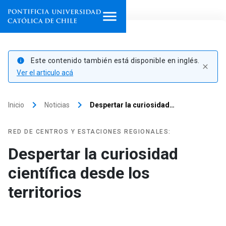
Inicio
Este contenido también está disponible en inglés.
info
close
Programas de estudio
Ver el articulo acá
Facultades, escuelas e
keyboard_arrow_right
keyboard_arrow_right
Inicio
Noticias
Despertar la curiosidad…
institutos
Investigación
RED DE CENTROS Y ESTACIONES REGIONALES:
Despertar la curiosidad
Internacionalización
launch
científica desde los
Extensión
territorios
Vinculación