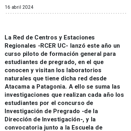
Universidad
16 abril 2024
keyboard_arrow_down
Información para
Futuros estudiantes
Go to english site
launch
La Red de Centros y Estaciones
Regionales -RCER UC- lanzó este año un
Estudiantes
ACCESOS DIRECTOS
curso piloto de formación general para
Admisión
launch
estudiantes de pregrado, en el que
Académicos
conocen y visitan los laboratorios
Mi Cuenta UC
launch
Personal
naturales que tiene dicha red desde
Atacama a Patagonia. A ello se suma las
Correo UC
launch
launch
Alumni
investigaciones que realizan cada año los
Mi Portal UC
launch
estudiantes por el concurso de
Padres y familia
Investigación de Pregrado -de la
Medios
Biblioteca
launch
Dirección de Investigación-, y la
launch
Vecinos
Donaciones
launch
convocatoria junto a la Escuela de