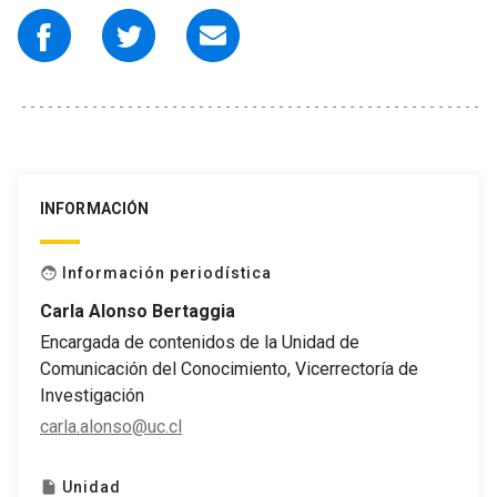
INFORMACIÓN
Información periodística
face
Carla Alonso Bertaggia
Encargada de contenidos de la Unidad de
Comunicación del Conocimiento, Vicerrectoría de
Investigación
carla.alonso@uc.cl
Unidad
insert_drive_file