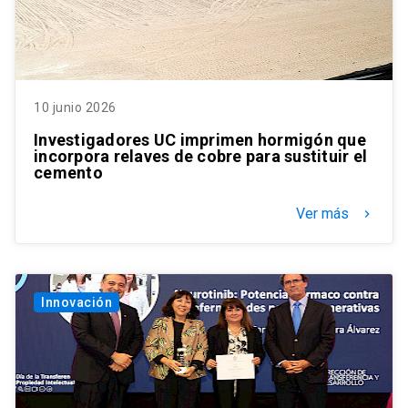
10 junio 2026
Investigadores UC imprimen hormigón que
incorpora relaves de cobre para sustituir el
cemento
Ver más
keyboard_arrow_right
Innovación