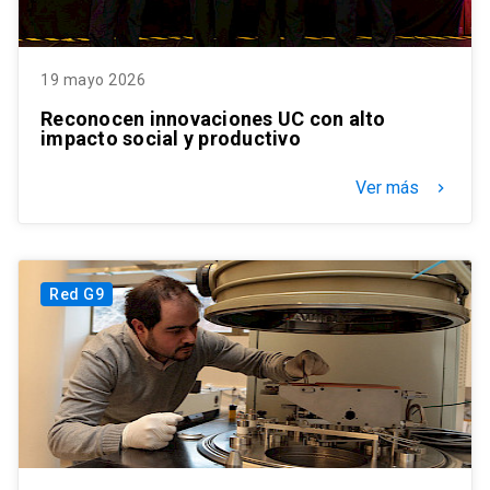
19 mayo 2026
Reconocen innovaciones UC con alto
impacto social y productivo
Ver más
keyboard_arrow_right
Red G9