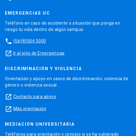
EMERGENCIAS UC
Teléfono en caso de accidente o situación que ponga en
riesgo tu vida dentro de algún campus.
phone
(56)95504 5000
launch
Ir al sitio de Emergencias
DISCRIMINACIÓN Y VIOLENCIA
Orientación y apoyo en casos de discriminación, violencia de
género o violencia sexual.
launch
Contacto para apoyo
launch
Más orientación
MEDIACIÓN UNIVERSITARIA
Teléfonos para orientación y consejo si se ha vulnerado