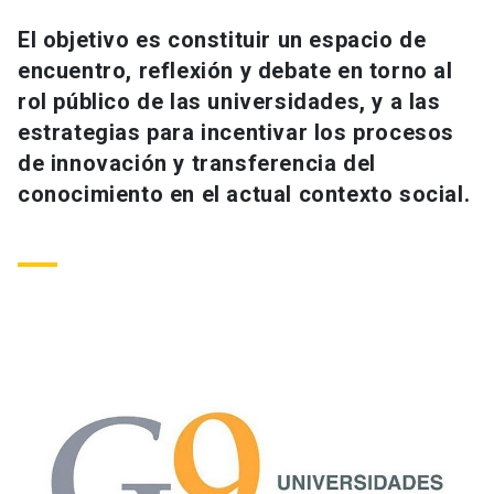
Universidad
El objetivo es constituir un espacio de
encuentro, reflexión y debate en torno al
keyboard_arrow_down
Información para
rol público de las universidades, y a las
Futuros estudiantes
Go to english site
launch
estrategias para incentivar los procesos
de innovación y transferencia del
Estudiantes
ACCESOS DIRECTOS
conocimiento en el actual contexto social.
Admisión
launch
Académicos
Mi Cuenta UC
launch
Personal
Correo UC
launch
launch
Alumni
Mi Portal UC
launch
Padres y familia
Medios
Biblioteca
launch
launch
Vecinos
Donaciones
launch