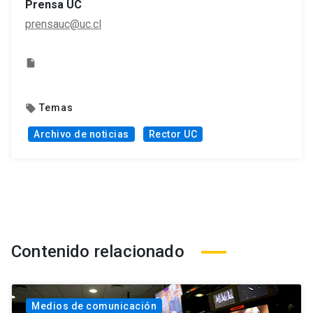
Prensa UC
prensauc@uc.cl
insert_drive_file
Temas
local_offer
Archivo de noticias
Rector UC
Contenido relacionado
Medios de comunicación