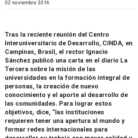
02 noviembre 2016
Universidad
keyboard_arrow_down
Información para
Tras la reciente reunión del Centro
Futuros estudiantes
Go to english site
launch
Interuniversitario de Desarrollo, CINDA, en
Estudiantes
Campinas, Brasil, el rector Ignacio
ACCESOS DIRECTOS
Sánchez publicó una carta en el diario La
Admisión
launch
Académicos
Tercera sobre la misión de las
universidades en la formación integral de
Mi Cuenta UC
launch
Personal
personas, la creación de nuevo
Correo UC
launch
conocimiento y el aporte al desarrollo de
launch
Alumni
las comunidades. Para lograr estos
Mi Portal UC
launch
Padres y familia
objetivos, dice, “las instituciones
Medios
Biblioteca
launch
requieren tener una apertura al mundo y
launch
Vecinos
formar redes internacionales para
Donaciones
launch