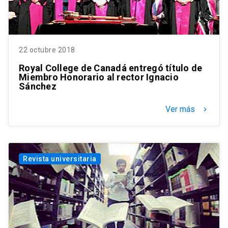
22 octubre 2018
Royal College de Canadá entregó título de
Miembro Honorario al rector Ignacio
Sánchez
Ver más
keyboard_arrow_right
Revista universitaria