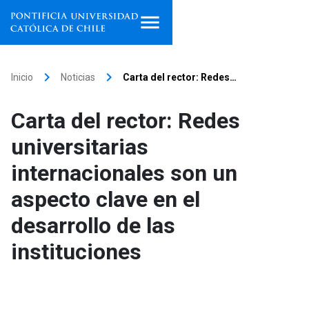
Inicio
keyboard_arrow_right
keyboard_arrow_right
Inicio
Noticias
Carta del rector: Redes…
Programas de estudio
Carta del rector: Redes
Facultades, escuelas e
universitarias
institutos
internacionales son un
Investigación
aspecto clave en el
Internacionalización
launch
desarrollo de las
instituciones
Extensión
Vinculación