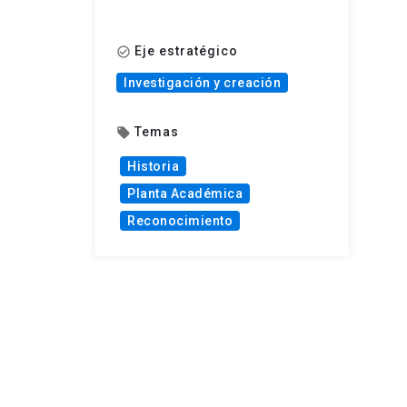
Eje estratégico
check_circle_outline
Investigación y creación
Temas
local_offer
Historia
Planta Académica
Reconocimiento