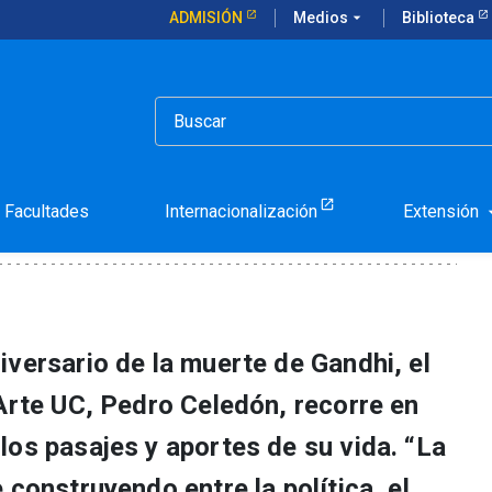
ADMISIÓN
Medios
arrow_drop_down
Biblioteca
hi
Facultades
Internacionalización
Extensión
arrow_d
versario de la muerte de Gandhi, el
 Arte UC, Pedro Celedón, recorre en
los pasajes y aportes de su vida. “La
 construyendo entre la política, el