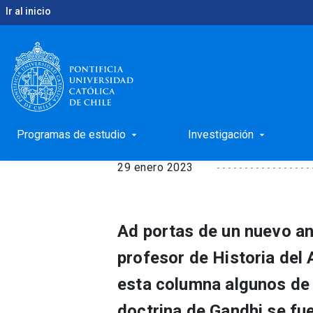
Ir al inicio
keyboard_arrow_right
keyboard_arrow_right
Inicio
Noticias
Rememorando a Gandhi
Rememorando a Gand
Programas de estudio
Investigación
arrow_drop_down
arrow_drop_down
29 enero 2023
Ad portas de un nuevo ani
profesor de Historia del
esta columna algunos de 
doctrina de Gandhi se fue