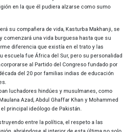
ligión en la que él pudiera alzarse como sumo
erá su compañera de vida, Kasturba Makhanji, se
a y comenzará una vida burguesa hasta que su
rme diferencia que existía en el trato y las
 escuela fue África del Sur, pero su personalidad
 incorporarse al Partido del Congreso fundado por
 década del 20 por familias indias de educación
es.
taban luchadores hindúes y musulmanes, como
u, Maulana Azad, Abdul Ghaffar Khan y Mohammed
el principal ideólogo de Pakistán.
ruyendo entre la política, el respeto a las
gión, abriéndose al interior de esta última no solo