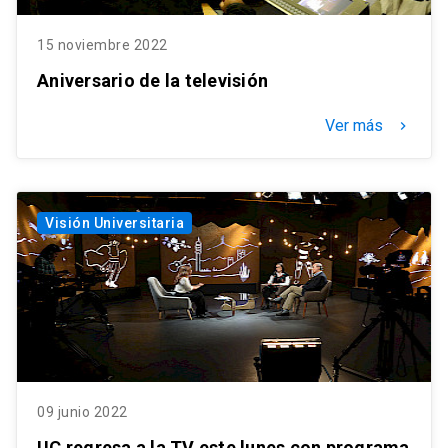
15 noviembre 2022
Aniversario de la televisión
Ver más
keyboard_arrow_right
Visión Universitaria
09 junio 2022
UC regresa a la TV este lunes con programa