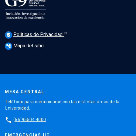
Políticas de Privacidad
verified_user
Mapa del sitio
account_tree
MESA CENTRAL
Teléfono para comunicarse con las distintas áreas de la
Universidad.
phone
(56)95504 4000
EMERGENCIAS UC