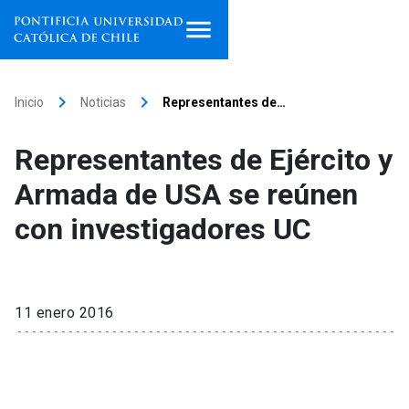
Inicio
keyboard_arrow_right
keyboard_arrow_right
Inicio
Noticias
Representantes de…
Programas de estudio
Representantes de Ejército y
Facultades, escuelas e
Armada de USA se reúnen
institutos
con investigadores UC
Investigación
Internacionalización
launch
11 enero 2016
Extensión
Vinculación