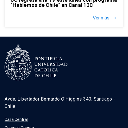
“Hablemos de Chile” en Canal 13C
Ver más
keyboard_arrow_right
Avda. Libertador Bernardo O’Higgins 340, Santiago -
Chile
Casa Central
Campus Oriente