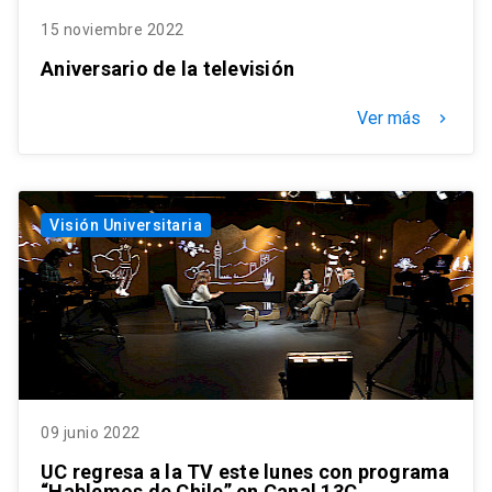
15 noviembre 2022
Aniversario de la televisión
Ver más
keyboard_arrow_right
Visión Universitaria
09 junio 2022
UC regresa a la TV este lunes con programa
“Hablemos de Chile” en Canal 13C