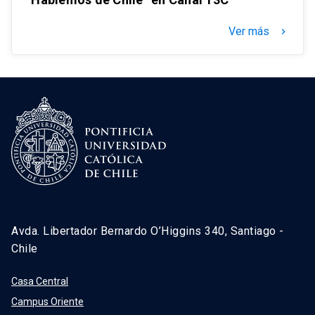
Ver más
keyboard_arrow_right
Avda. Libertador Bernardo O’Higgins 340, Santiago -
Chile
Casa Central
Campus Oriente