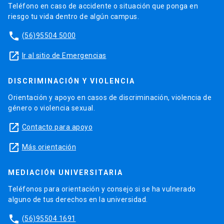
Teléfono en caso de accidente o situación que ponga en
riesgo tu vida dentro de algún campus.
phone
(56)95504 5000
launch
Ir al sitio de Emergencias
DISCRIMINACIÓN Y VIOLENCIA
Orientación y apoyo en casos de discriminación, violencia de
género o violencia sexual.
launch
Contacto para apoyo
launch
Más orientación
MEDIACIÓN UNIVERSITARIA
Teléfonos para orientación y consejo si se ha vulnerado
alguno de tus derechos en la universidad.
phone
(56)95504 1691