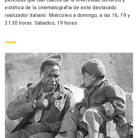
Universidad
estética de la cinematografía de este destacado
realizador italiano. Miércoles a domingo, a las 16, 19 y
keyboard_arrow_down
Información para
21.30 horas. Sábados, 19 horas.
Futuros estudiantes
Go to english site
launch
Estudiantes
ACCESOS DIRECTOS
Admisión
launch
Académicos
Mi Cuenta UC
launch
Personal
Correo UC
launch
launch
Alumni
Mi Portal UC
launch
Padres y familia
Medios
Biblioteca
launch
launch
Vecinos
Donaciones
launch