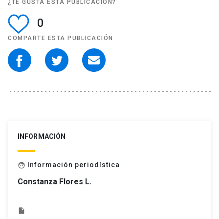
¿TE GUSTA ESTA PUBLICACIÓN?
0
COMPARTE ESTA PUBLICACIÓN
INFORMACIÓN
Información periodística
face
Constanza Flores L.
insert_drive_file