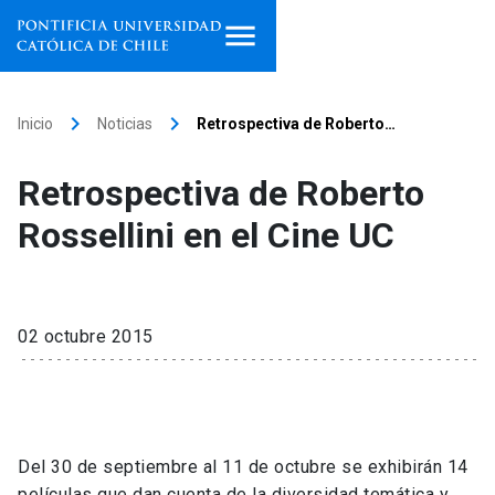
Inicio
keyboard_arrow_right
keyboard_arrow_right
Inicio
Noticias
Retrospectiva de Roberto…
Programas de estudio
Retrospectiva de Roberto
Facultades, escuelas e
Rossellini en el Cine UC
institutos
Investigación
02 octubre 2015
Internacionalización
launch
Extensión
Vinculación
Del 30 de septiembre al 11 de octubre se exhibirán 14
películas que dan cuenta de la diversidad temática y