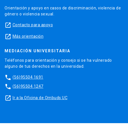
Orientación y apoyo en casos de discriminación, violencia de
género o violencia sexual.
launch
Contacto para apoyo
launch
Más orientación
MEDIACIÓN UNIVERSITARIA
Teléfonos para orientación y consejo si se ha vulnerado
alguno de tus derechos en la universidad.
phone
(56)95504 1691
phone
(56)95504 1247
launch
Ir a la Oficina de Ombuds UC