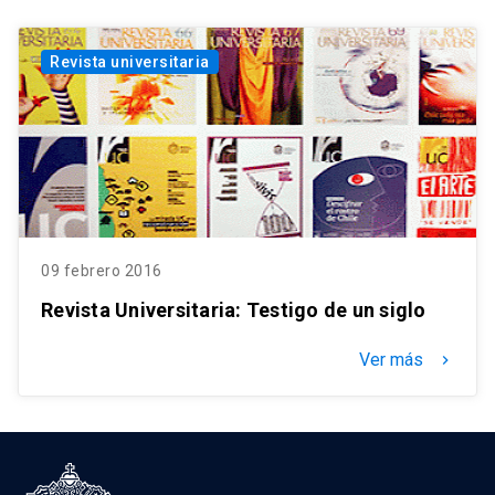
Revista universitaria
09 febrero 2016
Revista Universitaria: Testigo de un siglo
Ver más
keyboard_arrow_right