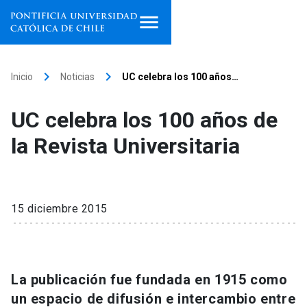
Inicio
keyboard_arrow_right
keyboard_arrow_right
Inicio
Noticias
UC celebra los 100 años…
Programas de estudio
UC celebra los 100 años de
Facultades, escuelas e
la Revista Universitaria
institutos
Investigación
15 diciembre 2015
Internacionalización
launch
Extensión
La publicación fue fundada en 1915 como
Vinculación
un espacio de difusión e intercambio entre