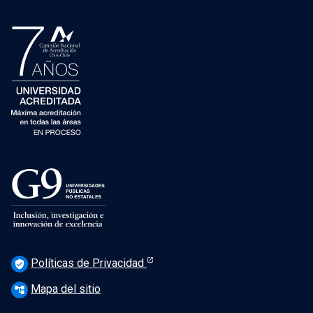
Políticas de Privacidad
verified_user
Mapa del sitio
account_tree