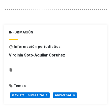
INFORMACIÓN
Información periodística
face
Virginia Soto-Aguilar Cortínez
insert_drive_file
Temas
local_offer
Revista universitaria
Aniversario