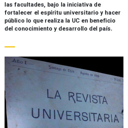
las facultades, bajo la iniciativa de
Universidad
fortalecer el espíritu universitario y hacer
keyboard_arrow_down
Información para
público lo que realiza la UC en beneficio
del conocimiento y desarrollo del país.
Futuros estudiantes
Go to english site
launch
Estudiantes
ACCESOS DIRECTOS
Admisión
launch
Académicos
Mi Cuenta UC
launch
Personal
Correo UC
launch
launch
Alumni
Mi Portal UC
launch
Padres y familia
Medios
Biblioteca
launch
launch
Vecinos
Donaciones
launch