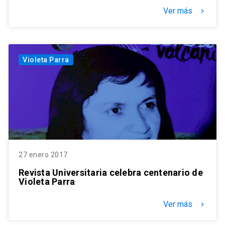
Ver más
keyboard_arrow_right
Violeta Parra
27 enero 2017
Revista Universitaria celebra centenario de
Violeta Parra
Ver más
keyboard_arrow_right