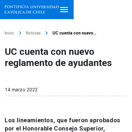
Inicio
keyboard_arrow_right
keyboard_arrow_right
Inicio
Noticias
UC cuenta con nuevo…
Programas de estudio
UC cuenta con nuevo
Facultades, escuelas e
reglamento de ayudantes
institutos
Investigación
14 marzo 2022
Internacionalización
launch
Extensión
Los lineamientos, que fueron aprobados
Vinculación
por el Honorable Consejo Superior,