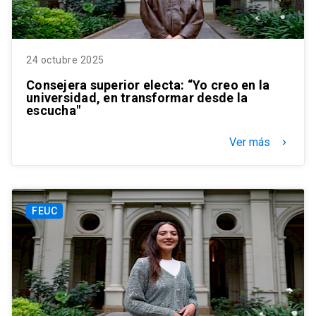
24 octubre 2025
Consejera superior electa: “Yo creo en la
universidad, en transformar desde la
escucha"
Ver más
keyboard_arrow_right
FEUC