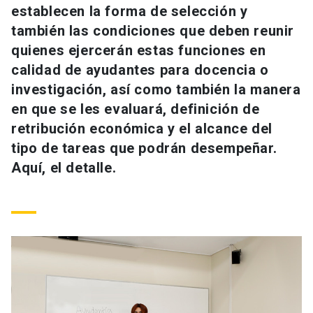
establecen la forma de selección y
Universidad
también las condiciones que deben reunir
keyboard_arrow_down
Información para
quienes ejercerán estas funciones en
calidad de ayudantes para docencia o
Futuros estudiantes
Go to english site
launch
investigación, así como también la manera
en que se les evaluará, definición de
Estudiantes
ACCESOS DIRECTOS
retribución económica y el alcance del
Admisión
launch
tipo de tareas que podrán desempeñar.
Académicos
Aquí, el detalle.
Mi Cuenta UC
launch
Personal
Correo UC
launch
launch
Alumni
Mi Portal UC
launch
Padres y familia
Medios
Biblioteca
launch
launch
Vecinos
Donaciones
launch