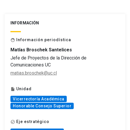
INFORMACIÓN
Información periodística
face
Matías Broschek Santelices
Jefe de Proyectos de la Dirección de
Comunicaciones UC
matias.broschek@uc.cl
Unidad
insert_drive_file
Vicerrectoría Académica
Honorable Consejo Superior
Eje estratégico
check_circle_outline