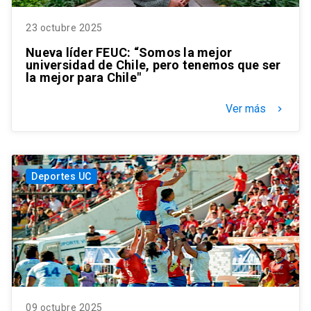
23 octubre 2025
Nueva líder FEUC: “Somos la mejor
universidad de Chile, pero tenemos que ser
la mejor para Chile"
Ver más
keyboard_arrow_right
Deportes UC
09 octubre 2025