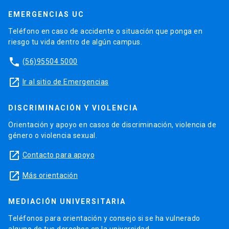
EMERGENCIAS UC
Teléfono en caso de accidente o situación que ponga en
riesgo tu vida dentro de algún campus.
phone
(56)95504 5000
launch
Ir al sitio de Emergencias
DISCRIMINACIÓN Y VIOLENCIA
Orientación y apoyo en casos de discriminación, violencia de
género o violencia sexual.
launch
Contacto para apoyo
launch
Más orientación
MEDIACIÓN UNIVERSITARIA
Teléfonos para orientación y consejo si se ha vulnerado
alguno de tus derechos en la universidad.