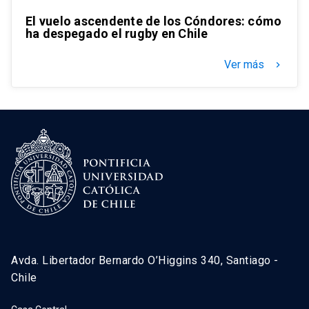
El vuelo ascendente de los Cóndores: cómo
ha despegado el rugby en Chile
Ver más
keyboard_arrow_right
Avda. Libertador Bernardo O’Higgins 340, Santiago -
Chile