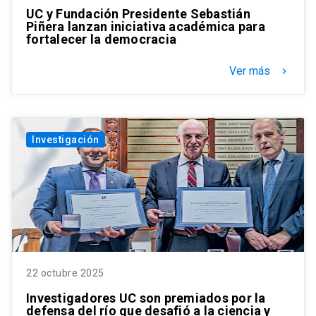
UC y Fundación Presidente Sebastián
Piñera lanzan iniciativa académica para
fortalecer la democracia
Ver más
keyboard_arrow_right
Investigación
22 octubre 2025
Investigadores UC son premiados por la
defensa del río que desafió a la ciencia y