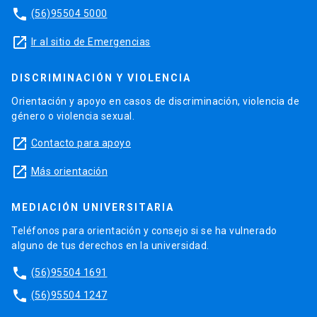
phone
(56)95504 5000
launch
Ir al sitio de Emergencias
DISCRIMINACIÓN Y VIOLENCIA
Orientación y apoyo en casos de discriminación, violencia de
género o violencia sexual.
launch
Contacto para apoyo
launch
Más orientación
MEDIACIÓN UNIVERSITARIA
Teléfonos para orientación y consejo si se ha vulnerado
alguno de tus derechos en la universidad.
phone
(56)95504 1691
phone
(56)95504 1247