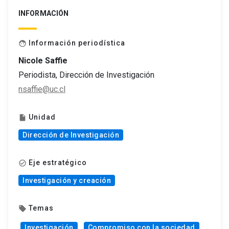
INFORMACIÓN
Información periodística
face
Nicole Saffie
Periodista, Dirección de Investigación
nsaffie@uc.cl
Unidad
insert_drive_file
Dirección de Investigación
Eje estratégico
check_circle_outline
Investigación y creación
Temas
local_offer
Investigación
Compromiso con la sociedad