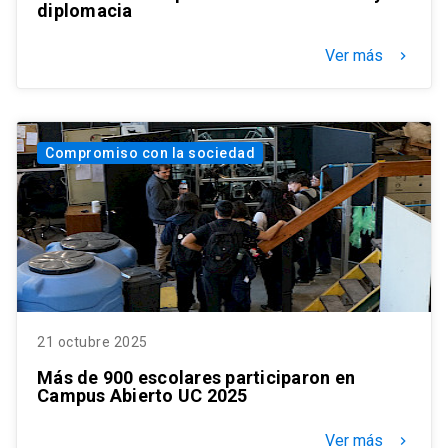
diplomacia
Ver más
keyboard_arrow_right
Compromiso con la sociedad
21 octubre 2025
Más de 900 escolares participaron en
Campus Abierto UC 2025
Ver más
keyboard_arrow_right