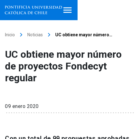
Inicio
keyboard_arrow_right
keyboard_arrow_right
Inicio
Noticias
UC obtiene mayor número…
Programas de estudio
UC obtiene mayor número
Facultades, escuelas e
de proyectos Fondecyt
institutos
regular
Investigación
Internacionalización
launch
09 enero 2020
Extensión
Vinculación
Con un total de 99 propuestas aprobadas,