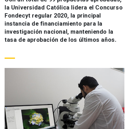
Universidad
la Universidad Católica lidera el Concurso
Fondecyt regular 2020, la principal
keyboard_arrow_down
Información para
instancia de financiamiento para la
investigación nacional, manteniendo la
Futuros estudiantes
Go to english site
launch
tasa de aprobación de los últimos años.
Estudiantes
ACCESOS DIRECTOS
Admisión
launch
Académicos
Mi Cuenta UC
launch
Personal
Correo UC
launch
launch
Alumni
Mi Portal UC
launch
Padres y familia
Medios
Biblioteca
launch
launch
Vecinos
Donaciones
launch