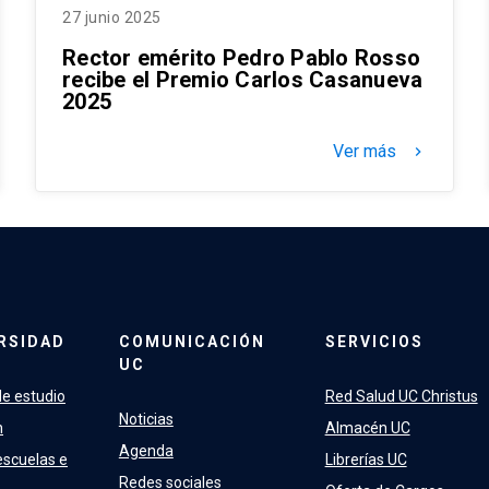
27 junio 2025
Rector emérito Pedro Pablo Rosso
recibe el Premio Carlos Casanueva
2025
Ver más
keyboard_arrow_right
RSIDAD
COMUNICACIÓN
SERVICIOS
UC
e estudio
Red Salud UC Christus
Noticias
n
Almacén UC
Agenda
escuelas e
Librerías UC
Redes sociales