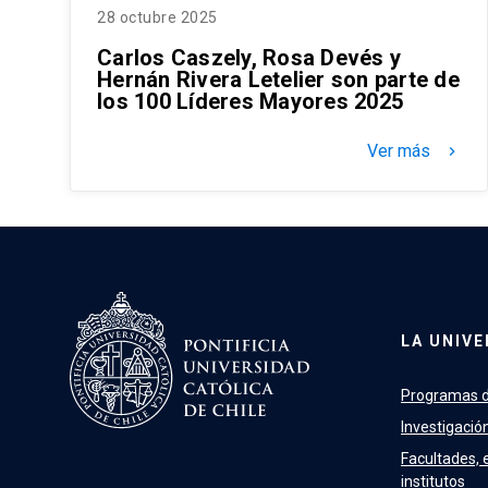
28 octubre 2025
Carlos Caszely, Rosa Devés y
Hernán Rivera Letelier son parte de
los 100 Líderes Mayores 2025
Ver más
keyboard_arrow_right
LA UNIVE
Programas d
Investigació
Facultades, 
institutos