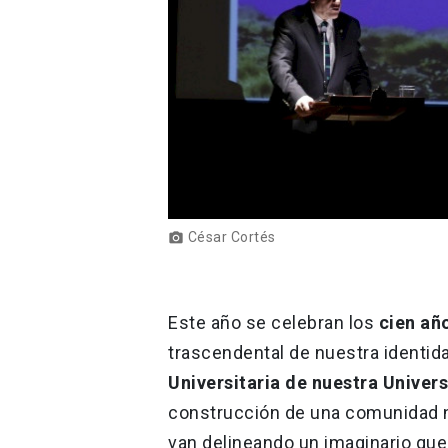
César Cortés
photo_camera
Este año se celebran los
cien año
trascendental de nuestra identida
Universitaria de nuestra Univer
construcción de una comunidad n
van delineando un imaginario qu