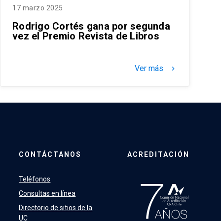
17 marzo 2025
Rodrigo Cortés gana por segunda
vez el Premio Revista de Libros
Ver más
keyboard_arrow_right
CONTÁCTANOS
ACREDITACIÓN
Teléfonos
Consultas en línea
Directorio de sitios de la
UC