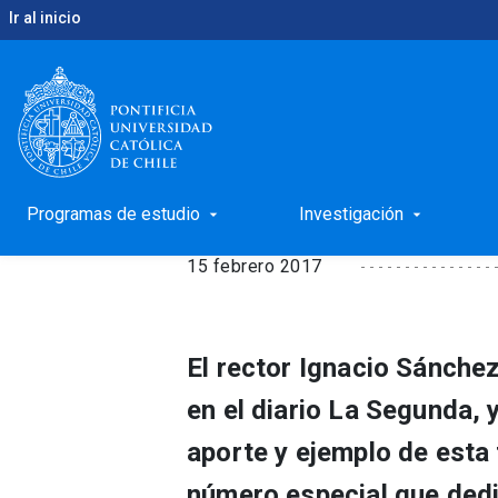
Ir al inicio
keyboard_arrow_right
keyboard_arrow_right
Inicio
Noticias
Columna del rector: Violeta Parra
Columna del rector: V
Programas de estudio
Investigación
arrow_drop_down
arrow_drop_down
15 febrero 2017
El rector Ignacio Sánchez
en el diario La Segunda, y
aporte y ejemplo de esta
número especial que dedic