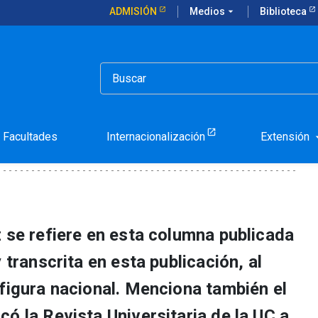
ADMISIÓN
Medios
arrow_drop_down
Biblioteca
, cien años de cultura
ioleta Parra, cien años de
Facultades
Internacionalización
Extensión
arrow_d
 se refiere en esta columna publicada
 transcrita en esta publicación, al
 figura nacional. Menciona también el
ó la Revista Universitaria de la UC a