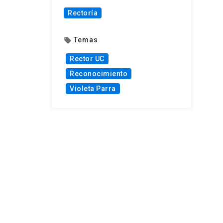
Rectoría
Temas
local_offer
Rector UC
Reconocimiento
Violeta Parra