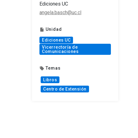
Ediciones UC
angela.basch@uc.cl
Unidad
insert_drive_file
Ediciones UC
Vicerrectoría de
Comunicaciones
Temas
local_offer
Libros
Centro de Extensión