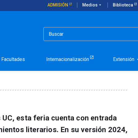
ADMISIÓN
Medios
arrow_drop_down
Biblioteca
a que destaca por sus descuentos y diversidad literaria
alo: la feria que destaca
ad literaria
Facultades
Internacionalización
Extensión
arrow_d
 UC, esta feria cuenta con entrada
mientos literarios. En su versión 2024,