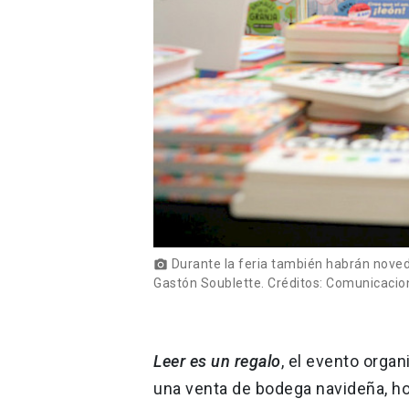
Durante la feria también habrán noveda
photo_camera
Gastón Soublette. Créditos: Comunicaci
Leer es un regalo
, el evento orga
una venta de bodega navideña, h