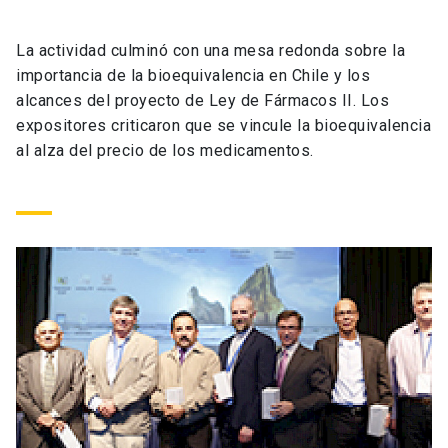
Universidad
La actividad culminó con una mesa redonda sobre la
keyboard_arrow_down
Información para
importancia de la bioequivalencia en Chile y los
alcances del proyecto de Ley de Fármacos II. Los
Futuros estudiantes
Go to english site
launch
expositores criticaron que se vincule la bioequivalencia
al alza del precio de los medicamentos.
Estudiantes
ACCESOS DIRECTOS
Admisión
launch
Académicos
Mi Cuenta UC
launch
Personal
Correo UC
launch
launch
Alumni
Mi Portal UC
launch
Padres y familia
Medios
Biblioteca
launch
launch
Vecinos
Donaciones
launch