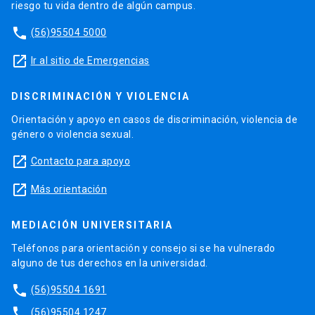
riesgo tu vida dentro de algún campus.
phone
(56)95504 5000
launch
Ir al sitio de Emergencias
DISCRIMINACIÓN Y VIOLENCIA
Orientación y apoyo en casos de discriminación, violencia de
género o violencia sexual.
launch
Contacto para apoyo
launch
Más orientación
MEDIACIÓN UNIVERSITARIA
Teléfonos para orientación y consejo si se ha vulnerado
alguno de tus derechos en la universidad.
phone
(56)95504 1691
phone
(56)95504 1247