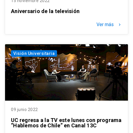
15 noviembre 2022
Aniversario de la televisión
Ver más
keyboard_arrow_right
Visión Universitaria
09 junio 2022
UC regresa a la TV este lunes con programa
“Hablemos de Chile” en Canal 13C