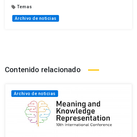
Temas
local_offer
Archivo de noticias
Contenido relacionado
Archivo de noticias