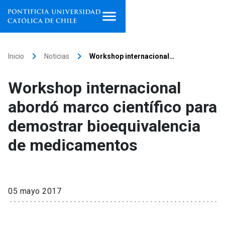
Inicio
keyboard_arrow_right
keyboard_arrow_right
Inicio
Noticias
Workshop internacional…
Programas de estudio
Workshop internacional
Facultades, escuelas e
abordó marco científico para
institutos
demostrar bioequivalencia
Investigación
de medicamentos
Internacionalización
launch
Extensión
05 mayo 2017
Vinculación