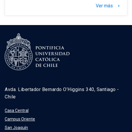
Ver más
keyboard_arrow_right
Avda. Libertador Bernardo O’Higgins 340, Santiago -
Chile
Casa Central
Campus Oriente
San Joaquín