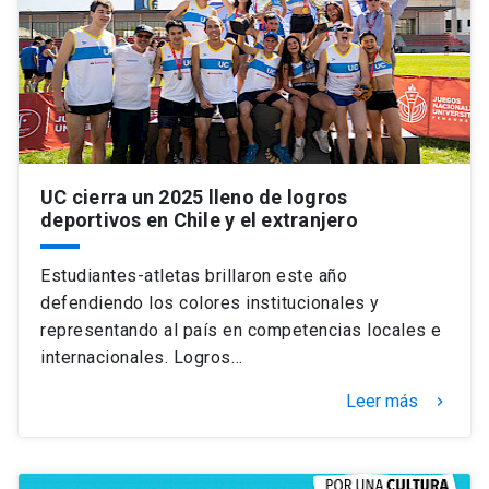
Universidad
keyboard_arrow_down
Información para
Futuros estudiantes
Go to english site
launch
Estudiantes
ACCESOS DIRECTOS
UC cierra un 2025 lleno de logros
deportivos en Chile y el extranjero
Admisión
launch
Académicos
Mi Cuenta UC
launch
Estudiantes-atletas brillaron este año
Personal
defendiendo los colores institucionales y
Correo UC
launch
representando al país en competencias locales e
launch
Alumni
internacionales. Logros…
Mi Portal UC
launch
Padres y familia
Leer más
keyboard_arrow_right
Medios
Biblioteca
launch
launch
Vecinos
Donaciones
launch