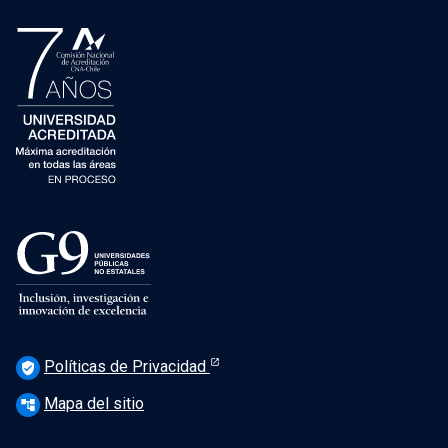
Políticas de Privacidad
verified_user
Mapa del sitio
account_tree