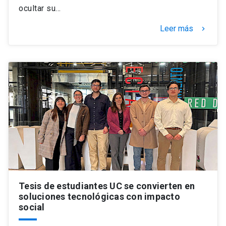
ocultar su…
Leer más
keyboard_arrow_right
Tesis de estudiantes UC se convierten en
soluciones tecnológicas con impacto
social