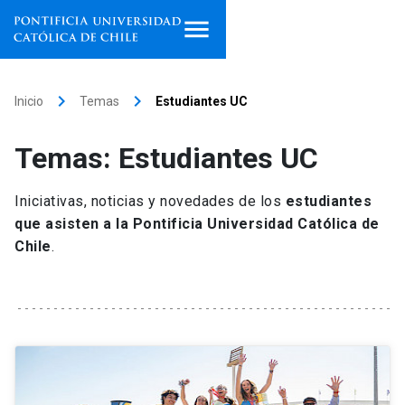
Inicio
keyboard_arrow_right
keyboard_arrow_right
Inicio
Temas
Estudiantes UC
Programas de estudio
Temas: Estudiantes UC
Facultades, escuelas e
institutos
Iniciativas, noticias y novedades de los
estudiantes
que asisten a la Pontificia Universidad Católica de
Investigación
Chile
.
Internacionalización
launch
Extensión
Vinculación