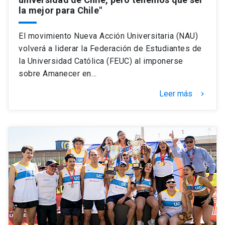
la mejor para Chile"
El movimiento Nueva Acción Universitaria (NAU)
volverá a liderar la Federación de Estudiantes de
la Universidad Católica (FEUC) al imponerse
sobre Amanecer en…
Leer más
keyboard_arrow_right