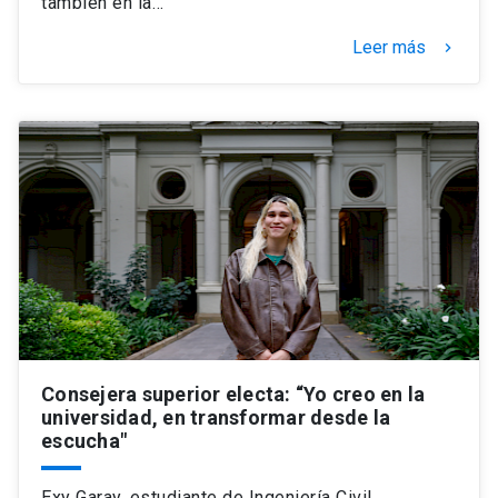
también en la…
Leer más
keyboard_arrow_right
Consejera superior electa: “Yo creo en la
universidad, en transformar desde la
escucha"
Exy Garay, estudiante de Ingeniería Civil