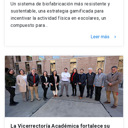
Un sistema de biofabricación más resistente y
sustentable, una estrategia gamificada para
incentivar la actividad física en escolares, un
compuesto para…
Leer más
keyboard_arrow_right
La Vicerrectoría Académica fortalece su