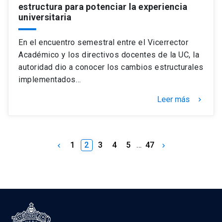
estructura para potenciar la experiencia
universitaria
En el encuentro semestral entre el Vicerrector
Académico y los directivos docentes de la UC, la
autoridad dio a conocer los cambios estructurales
implementados…
Leer más
keyboard_arrow_right
1
2
3
4
5
…
47
keyboard_arrow_left
keyboard_arrow_right