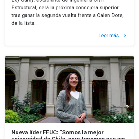
Estructural, será la próxima consejera superior
tras ganar la segunda vuelta frente a Calen Dote,
de la lista…
Leer más
keyboard_arrow_right
Nueva líder FEUC: “Somos la mejor
universidad de Chile, pero tenemos que ser