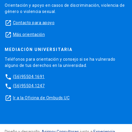
Orientación y apoyo en casos de discriminación, violencia de
género o violencia sexual.
launch
Contacto para apoyo
launch
Más orientación
MEDIACIÓN UNIVERSITARIA
Teléfonos para orientación y consejo si se ha vulnerado
alguno de tus derechos en la universidad.
phone
(56)95504 1691
phone
(56)95504 1247
launch
Ir a la Oficina de Ombuds UC
Diseño y desarrollo:
Asimov Consultores
junto a
Experiencia