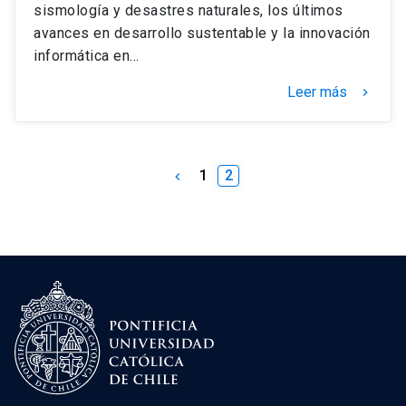
sismología y desastres naturales, los últimos
avances en desarrollo sustentable y la innovación
informática en…
Leer más
keyboard_arrow_right
1
2
keyboard_arrow_left