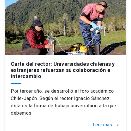
Universidad
keyboard_arrow_down
Información para
Futuros estudiantes
Go to english site
launch
Estudiantes
ACCESOS DIRECTOS
Admisión
launch
Académicos
Carta del rector: Universidades chilenas y
extranjeras refuerzan su colaboración e
Mi Cuenta UC
launch
intercambio
Personal
Correo UC
launch
launch
Alumni
Por tercer año, se desarrolló el foro académico
Chile-Japón. Según el rector Ignacio Sánchez,
Mi Portal UC
launch
Padres y familia
ésta es la forma de trabajo universitario a la que
Medios
Biblioteca
launch
debemos…
launch
Vecinos
Leer más
keyboard_arrow_right
Donaciones
launch