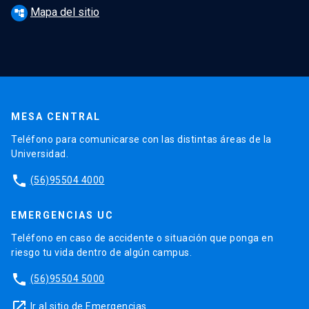
Mapa del sitio
account_tree
MESA CENTRAL
Teléfono para comunicarse con las distintas áreas de la
Universidad.
phone
(56)95504 4000
EMERGENCIAS UC
Teléfono en caso de accidente o situación que ponga en
riesgo tu vida dentro de algún campus.
phone
(56)95504 5000
launch
Ir al sitio de Emergencias