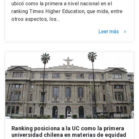
ubicó como la primera a nivel nacional en el
ranking Times Higher Education, que mide, entre
otros aspectos, los…
Leer más
keyboard_arrow_right
Ranking posiciona a la UC como la primera
universidad chilena en materias de equidad