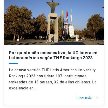
Universidad
keyboard_arrow_down
Información para
Futuros estudiantes
Go to english site
launch
Estudiantes
ACCESOS DIRECTOS
Admisión
launch
Académicos
Por quinto año consecutivo, la UC lidera en
Latinoamérica según THE Rankings 2023
Mi Cuenta UC
launch
Personal
La octava versión THE Latin American University
Correo UC
launch
launch
Alumni
Rankings 2023 considera 197 instituciones
Mi Portal UC
launch
rankeadas de 13 países, 32 de ellas chilenas. La
Padres y familia
excelencia en…
Medios
Biblioteca
launch
Leer más
launch
keyboard_arrow_right
Vecinos
Donaciones
launch