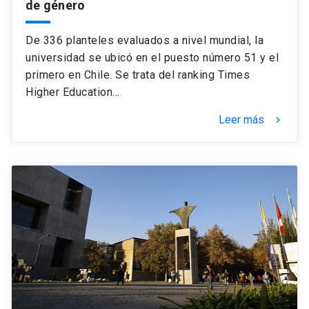
de género
De 336 planteles evaluados a nivel mundial, la
universidad se ubicó en el puesto número 51 y el
primero en Chile. Se trata del ranking Times
Higher Education…
Leer más
keyboard_arrow_right