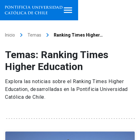
Inicio
keyboard_arrow_right
keyboard_arrow_right
Inicio
Temas
Ranking Times Higher…
Programas de estudio
Temas: Ranking Times
Facultades, escuelas e
Higher Education
institutos
Explora las noticias sobre el Ranking Times Higher
Investigación
Education, desarrolladas en la Pontificia Universidad
Católica de Chile.
Internacionalización
launch
Extensión
Vinculación