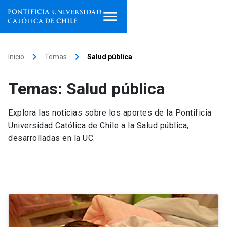
Inicio
keyboard_arrow_right
keyboard_arrow_right
Inicio
Temas
Salud pública
Programas de estudio
Temas: Salud pública
Facultades, escuelas e
institutos
Explora las noticias sobre los aportes de la Pontificia
Universidad Católica de Chile a la Salud pública,
Investigación
desarrolladas en la UC.
Internacionalización
launch
Extensión
Vinculación