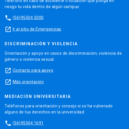
Teléfono en caso de accidente o situación que ponga en
riesgo tu vida dentro de algún campus.
phone
(56)95504 5000
launch
Ir al sitio de Emergencias
DISCRIMINACIÓN Y VIOLENCIA
Orientación y apoyo en casos de discriminación, violencia de
género o violencia sexual.
launch
Contacto para apoyo
launch
Más orientación
MEDIACIÓN UNIVERSITARIA
Teléfonos para orientación y consejo si se ha vulnerado
alguno de tus derechos en la universidad.
phone
(56)95504 1691