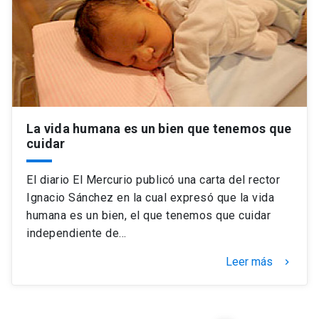
Universidad
keyboard_arrow_down
Información para
Futuros estudiantes
Go to english site
launch
Estudiantes
ACCESOS DIRECTOS
La vida humana es un bien que tenemos que
cuidar
Admisión
launch
Académicos
Mi Cuenta UC
launch
El diario El Mercurio publicó una carta del rector
Personal
Ignacio Sánchez en la cual expresó que la vida
Correo UC
launch
humana es un bien, el que tenemos que cuidar
launch
Alumni
independiente de…
Mi Portal UC
launch
Padres y familia
Leer más
keyboard_arrow_right
Medios
Biblioteca
launch
launch
Vecinos
Donaciones
launch