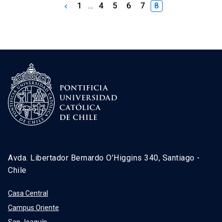
1
…
4
5
6
7
8
keyboard_arrow_left
Avda. Libertador Bernardo O’Higgins 340, Santiago -
Chile
Casa Central
Campus Oriente