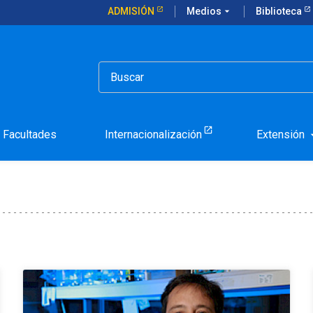
ADMISIÓN
Medios
arrow_drop_down
Biblioteca
Facultades
Internacionalización
Extensión
arrow_d
 la Universidad Católica de Chile.