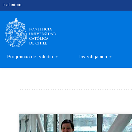
Ir al inicio
keyboard_arrow_right
keyboard_arrow_right
Inicio
Temas
Salud
Temas: Salud
Programas de estudio
Investigación
arrow_drop_down
arrow_drop_down
Noticias sobre salud y bienestar
relacionadas con