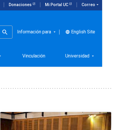
Donaciones
Mi Portal UC
Correo
arrow_drop_down
Información para
English Site
language
arrow_drop_down
Vinculación
Universidad
rop_down
arrow_drop_down