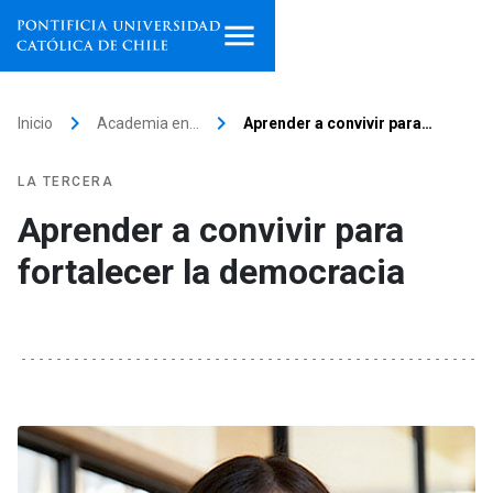
Inicio
keyboard_arrow_right
keyboard_arrow_right
Inicio
Academia en…
Aprender a convivir para…
Programas de estudio
LA TERCERA
Facultades, escuelas e
Aprender a convivir para
institutos
fortalecer la democracia
Investigación
Internacionalización
launch
Extensión
Vinculación