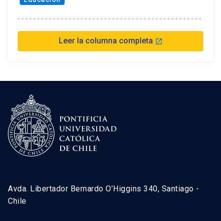
Leer la columna completa
launch
Avda. Libertador Bernardo O’Higgins 340, Santiago -
Chile