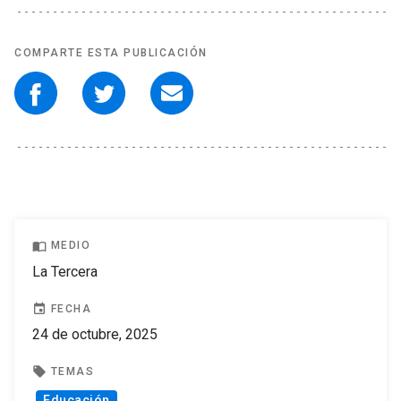
COMPARTE ESTA PUBLICACIÓN
import_contacts
MEDIO
La Tercera
event
FECHA
24 de octubre, 2025
local_offer
TEMAS
Educación