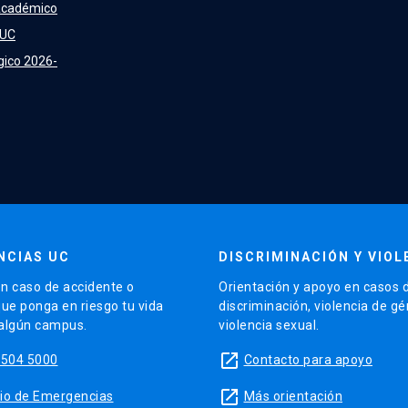
Académico
 UC
gico 2026-
NCIAS UC
DISCRIMINACIÓN Y VIOL
n caso de accidente o
Orientación y apoyo en casos 
que ponga en riesgo tu vida
discriminación, violencia de g
 algún campus.
violencia sexual.
launch
5504 5000
Contacto para apoyo
launch
sitio de Emergencias
Más orientación