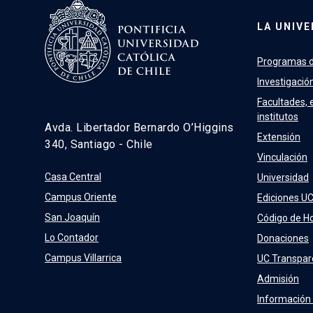
LA UNIVE
Programas d
Investigació
Facultades, 
institutos
Avda. Libertador Bernardo O’Higgins
Extensión
340, Santiago - Chile
Vinculación
Casa Central
Universidad
Campus Oriente
Ediciones U
San Joaquín
Código de H
Lo Contador
Donaciones
Campus Villarrica
UC Transpar
Admisión
Información