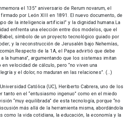
onmemora el 135” aniversario de Rerum novarum, el
ia firmado por León XIII en 1891. El nuevo documento, de
mpo de la inteligencia artificial” y la dignidad humana.La
idad enfrenta una elección entre dos modelos, que el
e Babel, símbolo de un proyecto tecnológico guiado por
 poder; y la reconstrucción de Jerusalén bajo Nehemías,
 común.Respecto de la 1A, el Papa advirtió que debe
ia a la humana”, argumentando que los sistemas imitan
en velocidad de cálculo, pero “no viven una
egría y el dolor, no maduran en las relaciones”. (…)
Universidad Católica (UC), Heriberto Cabrera, uno de los
er tanto en el “entusiasmo ingenuo” como en el miedo
 visión “muy equilibrada” de esta tecnología, porque “no
 discusión más allá de la herramienta misma, abordándola
como la vida cotidiana, la educación, la economía y la