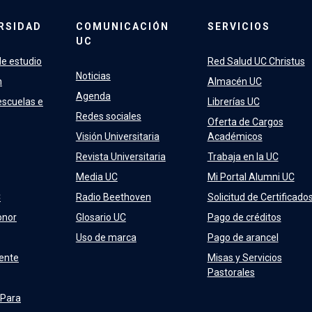
RSIDAD
COMUNICACIÓN
SERVICIOS
UC
e estudio
Red Salud UC Christus
Noticias
n
Almacén UC
Agenda
escuelas e
Librerías UC
Redes sociales
Oferta de Cargos
Visión Universitaria
Académicos
Revista Universitaria
Trabaja en la UC
Media UC
Mi Portal Alumni UC
C
Radio Beethoven
Solicitud de Certificado
onor
Glosario UC
Pago de créditos
Uso de marca
Pago de arancel
ente
Misas y Servicios
Pastorales
 Para