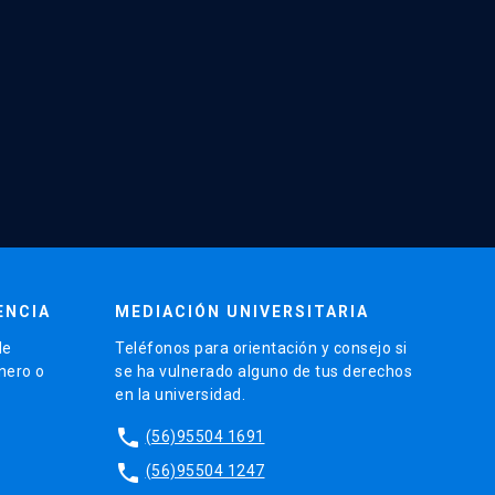
ENCIA
MEDIACIÓN UNIVERSITARIA
de
Teléfonos para orientación y consejo si
énero o
se ha vulnerado alguno de tus derechos
en la universidad.
phone
(56)95504 1691
phone
(56)95504 1247