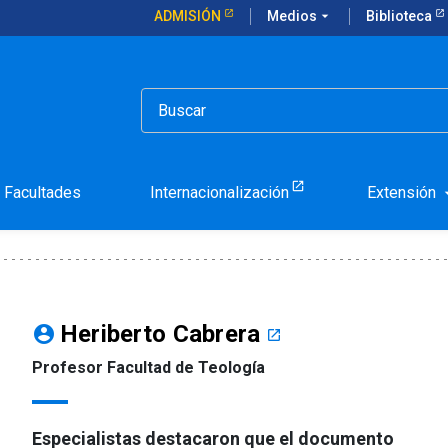
ADMISIÓN
Medios
arrow_drop_down
Biblioteca
ncíclica que llama a "desarmar la IA"
lica que llama a "desarma
Facultades
Internacionalización
Extensión
arrow_d
Heriberto Cabrera
account_circle
launch
Profesor Facultad de Teología
Especialistas destacaron que el documento