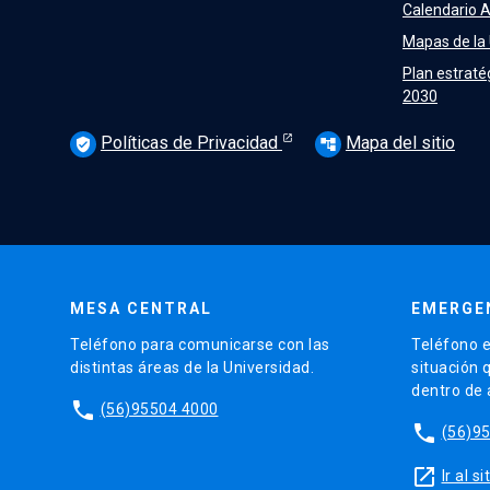
Calendario 
Mapas de la
Plan estraté
2030
Políticas de Privacidad
Mapa del sitio
verified_user
account_tree
MESA CENTRAL
EMERGE
Teléfono para comunicarse con las
Teléfono e
distintas áreas de la Universidad.
situación 
dentro de
phone
(56)95504 4000
phone
(56)9
launch
Ir al 