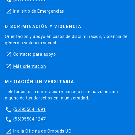
launch
Ir al sitio de Emergencias
DISCRIMINACIÓN Y VIOLENCIA
Orientación y apoyo en casos de discriminación, violencia de
género o violencia sexual.
launch
Contacto para apoyo
launch
Más orientación
MEDIACIÓN UNIVERSITARIA
Teléfonos para orientación y consejo si se ha vulnerado
alguno de tus derechos en la universidad.
phone
(56)95504 1691
phone
(56)95504 1247
launch
Ir a la Oficina de Ombuds UC