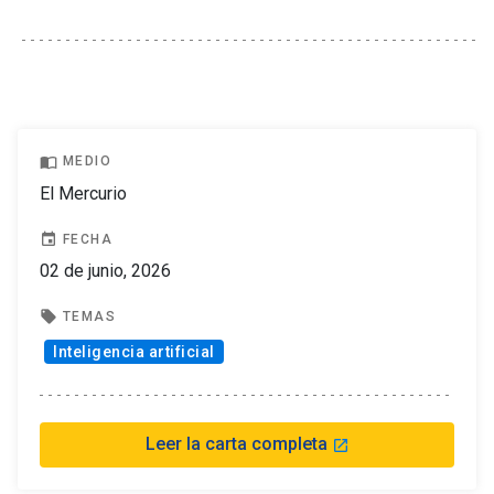
import_contacts
MEDIO
El Mercurio
event
FECHA
02 de junio, 2026
local_offer
TEMAS
Inteligencia artificial
Leer la carta completa
launch