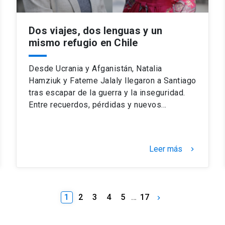
Dos viajes, dos lenguas y un
mismo refugio en Chile
Desde Ucrania y Afganistán, Natalia
Hamziuk y Fateme Jalaly llegaron a Santiago
tras escapar de la guerra y la inseguridad.
Entre recuerdos, pérdidas y nuevos…
Leer más
keyboard_arrow_right
1
2
3
4
5
…
17
keyboard_arrow_right