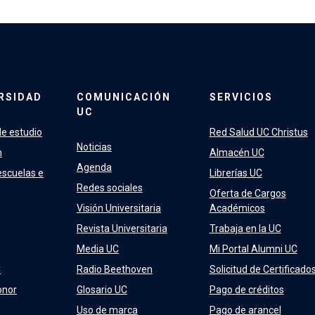
RSIDAD
COMUNICACIÓN
SERVICIOS
UC
e estudio
Red Salud UC Christus
Noticias
n
Almacén UC
Agenda
escuelas e
Librerías UC
Redes sociales
Oferta de Cargos
Visión Universitaria
Académicos
Revista Universitaria
Trabaja en la UC
Media UC
Mi Portal Alumni UC
C
Radio Beethoven
Solicitud de Certificado
onor
Glosario UC
Pago de créditos
Uso de marca
Pago de arancel