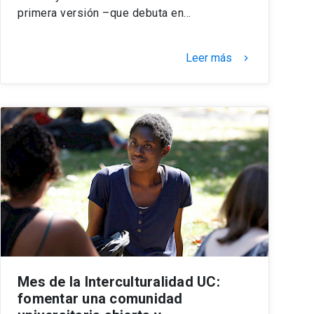
primera versión –que debuta en…
Leer más
keyboard_arrow_right
Mes de la Interculturalidad UC:
fomentar una comunidad