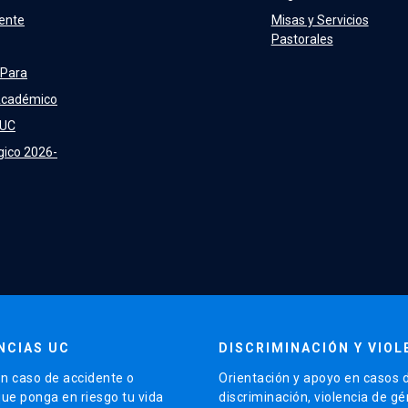
ente
Misas y Servicios
Pastorales
 Para
Académico
 UC
gico 2026-
NCIAS UC
DISCRIMINACIÓN Y VIOL
n caso de accidente o
Orientación y apoyo en casos 
que ponga en riesgo tu vida
discriminación, violencia de g