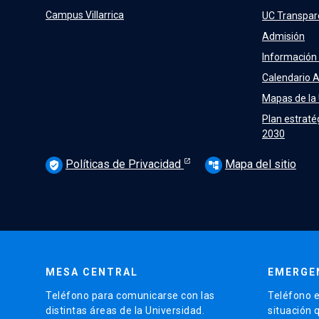
Campus Villarrica
UC Transpar
Admisión
Información
Calendario 
Mapas de la
Plan estraté
2030
Políticas de Privacidad
Mapa del sitio
verified_user
account_tree
MESA CENTRAL
EMERGE
Teléfono para comunicarse con las
Teléfono e
distintas áreas de la Universidad.
situación 