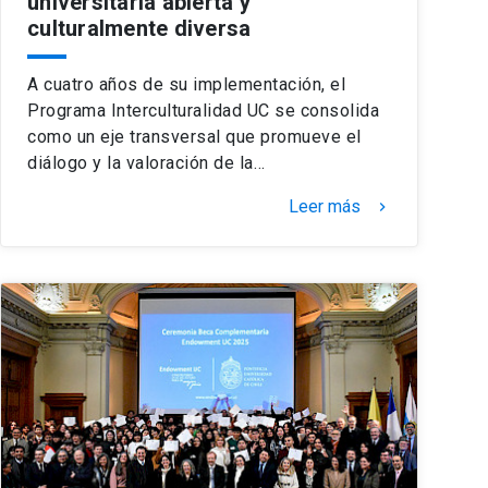
universitaria abierta y
culturalmente diversa
A cuatro años de su implementación, el
Programa Interculturalidad UC se consolida
como un eje transversal que promueve el
diálogo y la valoración de la…
Leer más
keyboard_arrow_right