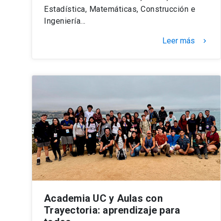
Estadística, Matemáticas, Construcción e
Ingeniería…
Leer más
keyboard_arrow_right
Academia UC y Aulas con
Trayectoria: aprendizaje para