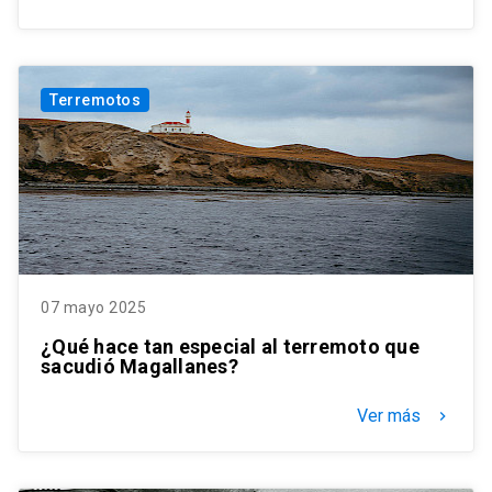
Terremotos
07 mayo 2025
¿Qué hace tan especial al terremoto que
sacudió Magallanes?
Ver más
keyboard_arrow_right