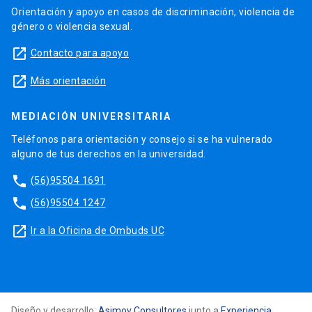
Orientación y apoyo en casos de discriminación, violencia de
género o violencia sexual.
launch
Contacto para apoyo
launch
Más orientación
MEDIACIÓN UNIVERSITARIA
Teléfonos para orientación y consejo si se ha vulnerado
alguno de tus derechos en la universidad.
phone
(56)95504 1691
phone
(56)95504 1247
launch
Ir a la Oficina de Ombuds UC
Diseño y desarrollo:
Asimov Consultores
junto a
Experiencia