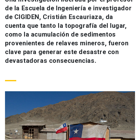
Universidad
de la Escuela de Ingeniería e investigador
de CIGIDEN, Cristián Escauriaza, da
keyboard_arrow_down
Información para
cuenta que tanto la topografía del lugar,
como la acumulación de sedimentos
Futuros estudiantes
Go to english site
launch
provenientes de relaves mineros, fueron
Estudiantes
clave para generar este desastre con
ACCESOS DIRECTOS
devastadoras consecuencias.
Admisión
launch
Académicos
Mi Cuenta UC
launch
Personal
Correo UC
launch
launch
Alumni
Mi Portal UC
launch
Padres y familia
Medios
Biblioteca
launch
launch
Vecinos
Donaciones
launch