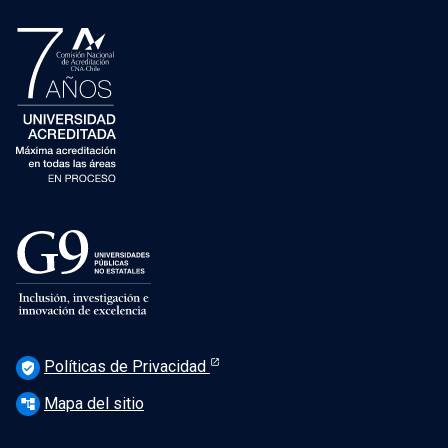
Políticas de Privacidad
verified_user
Mapa del sitio
account_tree