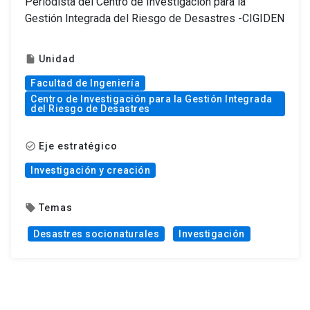
Periodista del Centro de Investigación para la
Gestión Integrada del Riesgo de Desastres -CIGIDEN
Unidad
insert_drive_file
Facultad de Ingeniería
Centro de Investigación para la Gestión Integrada
del Riesgo de Desastres
Eje estratégico
check_circle_outline
Investigación y creación
Temas
local_offer
Desastres socionaturales
Investigación