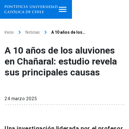
Inicio
keyboard_arrow_right
keyboard_arrow_right
Inicio
Noticias
A 10 años de los…
Programas de estudio
A 10 años de los aluviones
Facultades, escuelas e
en Chañaral: estudio revela
institutos
sus principales causas
Investigación
Internacionalización
launch
24 marzo 2025
Extensión
Vinculación
Una investigación liderada por el profesor