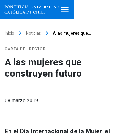
Inicio
keyboard_arrow_right
keyboard_arrow_right
Inicio
Noticias
A las mujeres que…
Programas de estudio
CARTA DEL RECTOR:
Facultades, escuelas e
A las mujeres que
institutos
construyen futuro
Investigación
Internacionalización
launch
08 marzo 2019
Extensión
Vinculación
En el Día Internacional de la Mujer, el