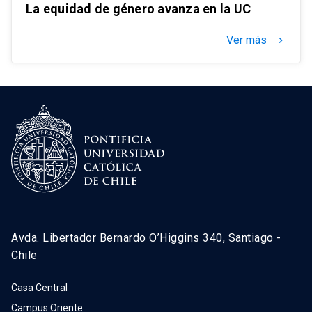
La equidad de género avanza en la UC
Ver más
keyboard_arrow_right
Avda. Libertador Bernardo O’Higgins 340, Santiago -
Chile
Casa Central
Campus Oriente