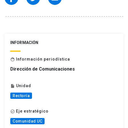
INFORMACIÓN
Información periodística
face
Dirección de Comunicaciones
Unidad
insert_drive_file
Rectoría
Eje estratégico
check_circle_outline
Comunidad UC