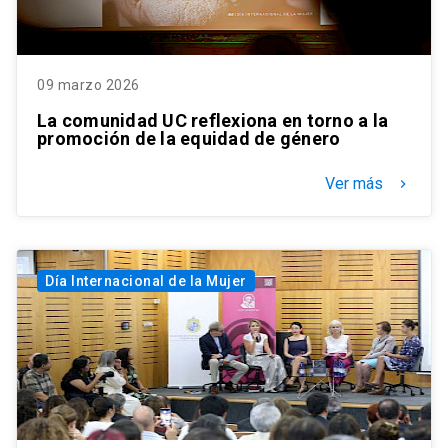
09 marzo 2026
La comunidad UC reflexiona en torno a la
promoción de la equidad de género
Ver más
keyboard_arrow_right
Día Internacional de la Mujer