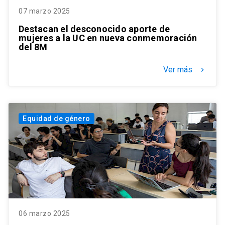
07 marzo 2025
Destacan el desconocido aporte de
mujeres a la UC en nueva conmemoración
del 8M
Ver más
keyboard_arrow_right
Equidad de género
06 marzo 2025