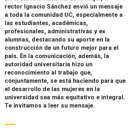
Universidad
rector Ignacio Sánchez envió un mensaje
a toda la comunidad UC, especialmente a
keyboard_arrow_down
Información para
las estudiantes, académicas,
profesionales, administrativas y ex
Futuros estudiantes
Go to english site
launch
alumnas, destacando su aporte en la
construcción de un futuro mejor para el
Estudiantes
ACCESOS DIRECTOS
país. En la comunicación, además, la
Admisión
launch
Académicos
autoridad universitaria hizo un
reconocimiento al trabajo que,
Mi Cuenta UC
launch
Personal
conjuntamente, se está haciendo para que
Correo UC
launch
el desarrollo de las mujeres en la
launch
Alumni
universidad sea más equitativo e integral.
Mi Portal UC
launch
Te invitamos a leer su mensaje.
Padres y familia
Medios
Biblioteca
launch
launch
Vecinos
Donaciones
launch