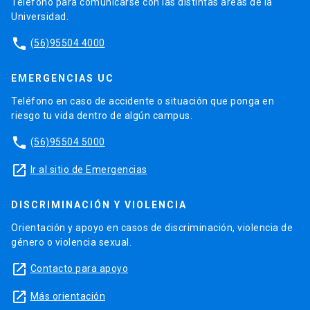
Teléfono para comunicarse con las distintas áreas de la
Universidad.
phone
(56)95504 4000
EMERGENCIAS UC
Teléfono en caso de accidente o situación que ponga en
riesgo tu vida dentro de algún campus.
phone
(56)95504 5000
launch
Ir al sitio de Emergencias
DISCRIMINACIÓN Y VIOLENCIA
Orientación y apoyo en casos de discriminación, violencia de
género o violencia sexual.
launch
Contacto para apoyo
launch
Más orientación