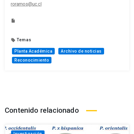
roramos@uc.cl
insert_drive_file
Temas
local_offer
Planta Académica
Archivo de noticias
Reconocimiento
Contenido relacionado
Investigación