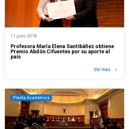
11 junio 2018
Profesora María Elena Santibáñez obtiene
Premio Abdón Cifuentes por su aporte al
país
Ver más
keyboard_arrow_right
Planta Académica