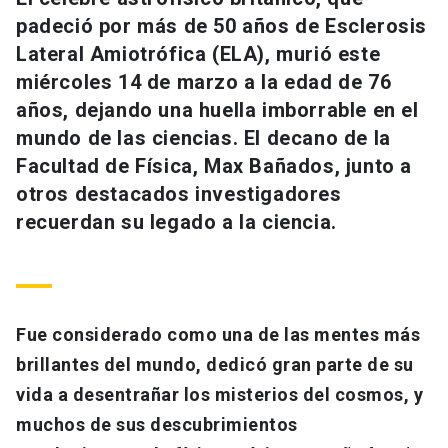
Universidad
padeció por más de 50 años de Esclerosis
Lateral Amiotrófica (ELA), murió este
keyboard_arrow_down
Información para
miércoles 14 de marzo a la edad de 76
años, dejando una huella imborrable en el
Futuros estudiantes
Go to english site
launch
mundo de las ciencias. El decano de la
Estudiantes
Facultad de Física, Max Bañados, junto a
ACCESOS DIRECTOS
otros destacados investigadores
Admisión
launch
Académicos
recuerdan su legado a la ciencia.
Mi Cuenta UC
launch
Personal
Correo UC
launch
launch
Alumni
Fue considerado como una de las mentes más
Mi Portal UC
launch
Padres y familia
brillantes del mundo, dedicó gran parte de su
Medios
Biblioteca
launch
vida a desentrañar los misterios del cosmos, y
launch
Vecinos
muchos de sus descubrimientos
Donaciones
launch