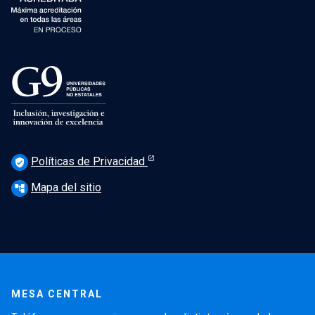
Políticas de Privacidad
verified_user
Mapa del sitio
account_tree
MESA CENTRAL