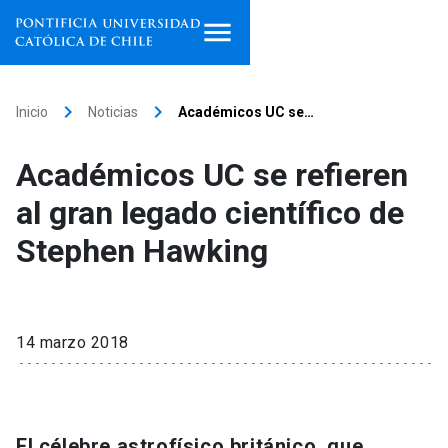
Inicio
keyboard_arrow_right
keyboard_arrow_right
Inicio
Noticias
Académicos UC se…
Programas de estudio
Académicos UC se refieren
Facultades, escuelas e
al gran legado científico de
institutos
Stephen Hawking
Investigación
Internacionalización
launch
14 marzo 2018
Extensión
Vinculación
El célebre astrofísico británico, que